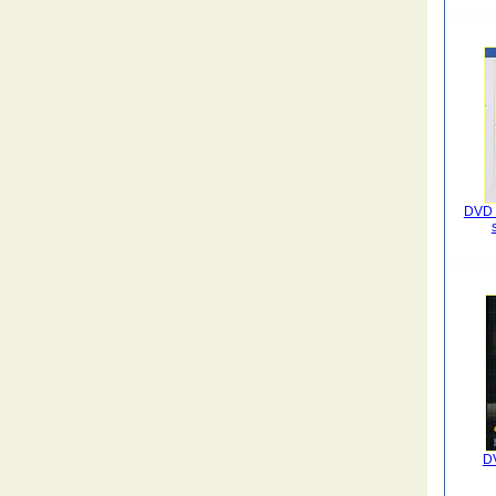
DVD 
DV