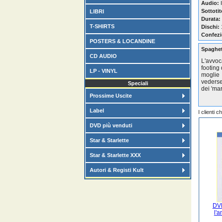
Audio:
I
Sottotit
LIBRI
Durata:
T-SHIRTS
Dischi:
Confezi
POSTERS & LOCANDINE
Spaghet
CD AUDIO
L'avvoc
footing
LP - VINYL
moglie
vederse
Speciali
dei 'mar
Prossime Uscite
Label
I clienti 
DVD più venduti
Star & Starlette
Star & Starlette XXX
Autori & Registi Kult
DVD
l'a