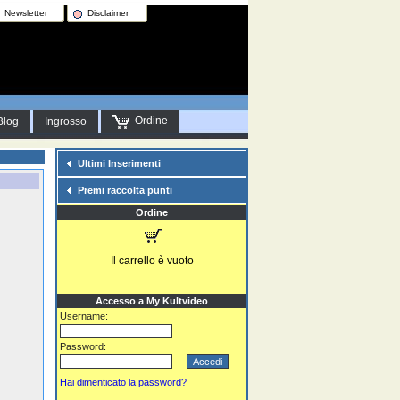
Newsletter
Disclaimer
Ordine
Blog
Ingrosso
Ultimi Inserimenti
Premi raccolta punti
Ordine
Il carrello è vuoto
Accesso a My Kultvideo
Username:
Password:
Hai dimenticato la password?