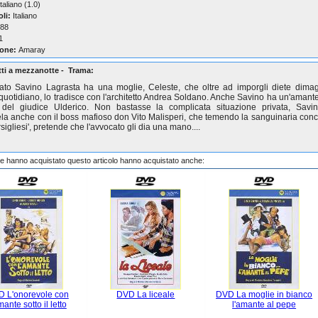
taliano (1.0)
oli:
Italiano
88
1
one:
Amaray
ti a mezzanotte - Trama:
ato Savino Lagrasta ha una moglie, Celeste, che oltre ad imporgli diete dima
 quotidiano, lo tradisce con l'architetto Andrea Soldano. Anche Savino ha un'amante:
 del giudice Ulderico. Non bastasse la complicata situazione privata, Savi
la anche con il boss mafioso don Vito Malisperi, che temendo la sanguinaria con
sigliesi', pretende che l'avvocato gli dia una mano....
che hanno acquistato questo articolo hanno acquistato anche:
 L'onorevole con
DVD La liceale
DVD La moglie in bianco
mante sotto il letto
l'amante al pepe