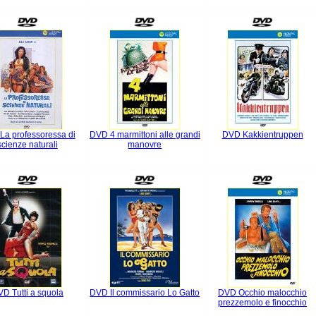
La professoressa di
DVD 4 marmittoni alle grandi
DVD Kakkientruppen
scienze naturali
manovre
D Tutti a squola
DVD Il commissario Lo Gatto
DVD Occhio malocchio
prezzemolo e finocchio