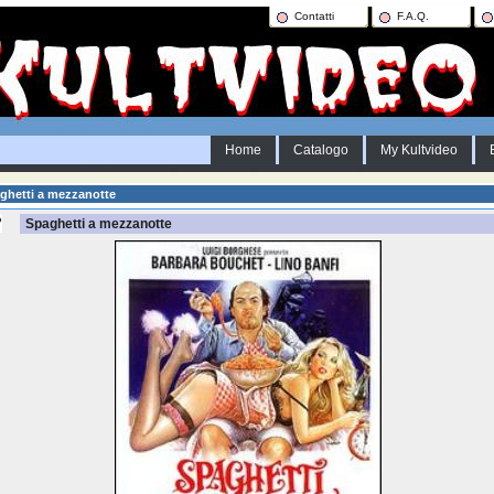
Contatti
F.A.Q.
Home
Catalogo
My Kultvideo
ghetti a mezzanotte
Spaghetti a mezzanotte