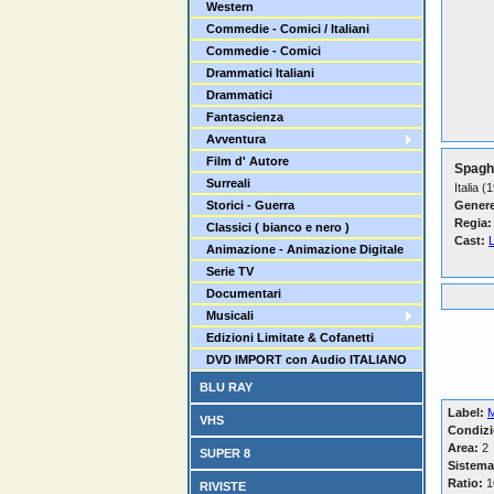
Western
Commedie - Comici / Italiani
Commedie - Comici
Drammatici Italiani
Drammatici
Fantascienza
Avventura
Film d' Autore
Spagh
Surreali
Italia (
Storici - Guerra
Genere
Regia:
Classici ( bianco e nero )
Cast:
L
Animazione - Animazione Digitale
Serie TV
Documentari
Musicali
Edizioni Limitate & Cofanetti
DVD IMPORT con Audio ITALIANO
BLU RAY
Label:
M
VHS
Condizi
Area:
2
SUPER 8
Sistema
Ratio:
16
RIVISTE