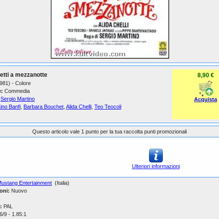
etti a mezzanotte
8,90 €
1981) - Colore
:
Commedia
Sergio Martino
Acquista
ino Banfi
,
Barbara Bouchet
,
Alida Chelli
,
Teo Teocoli
Questo articolo vale 1 punto per la tua raccolta punti promozionali
Ulteriori informazioni
ustang Entertainment
(Italia)
oni:
Nuovo
:
PAL
/9 - 1.85:1