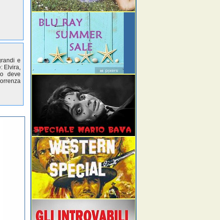
grandi e
 Elvira,
no deve
correnza