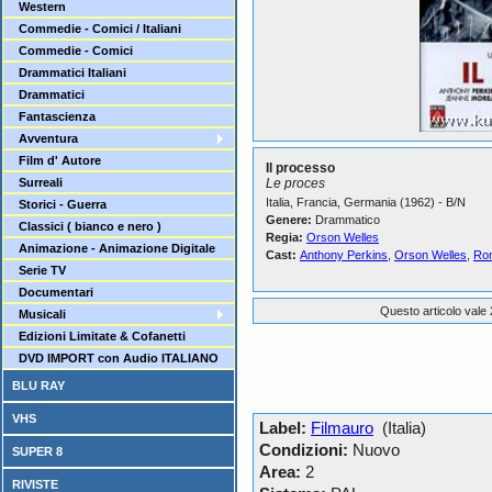
Western
Commedie - Comici / Italiani
Commedie - Comici
Drammatici Italiani
Drammatici
Fantascienza
Avventura
Film d' Autore
Il processo
Surreali
Le proces
Italia, Francia, Germania (1962) - B/N
Storici - Guerra
Genere:
Drammatico
Classici ( bianco e nero )
Regia:
Orson Welles
Animazione - Animazione Digitale
Cast:
Anthony Perkins
,
Orson Welles
,
Ro
Serie TV
Documentari
Questo articolo vale 
Musicali
Edizioni Limitate & Cofanetti
DVD IMPORT con Audio ITALIANO
BLU RAY
VHS
Label:
Filmauro
(Italia)
Condizioni:
Nuovo
SUPER 8
Area:
2
RIVISTE