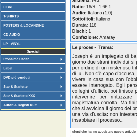
Sistema:
PAL
Ratio:
16/9 - 1.66:1
LIBRI
Audio:
Italiano (1.0)
T-SHIRTS
Sottotitoli:
Italiano
Durata:
118
POSTERS & LOCANDINE
Dischi:
1
CD AUDIO
Confezione:
Amaray
LP - VINYL
Le proces - Trama:
Speciali
Joseph è un impiegato di ban
Prossime Uscite
giorno due strani individui si
per ordine di un misterioso t
Label
di lui. Non c'è capo d'accusa,
DVD più venduti
vivere in casa sua con l'obbl
essere interrogato. Egli pen
Star & Starlette
colleghi d'ufficio, poi finisce
Star & Starlette XXX
intervenire per rintuzzar
magistratura corrotta. Ma fin
Autori & Registi Kult
che si avvicina il giorno del p
una via d'uscita: non intesta
insabbiare il processo...
I clienti che hanno acquistato questo articol