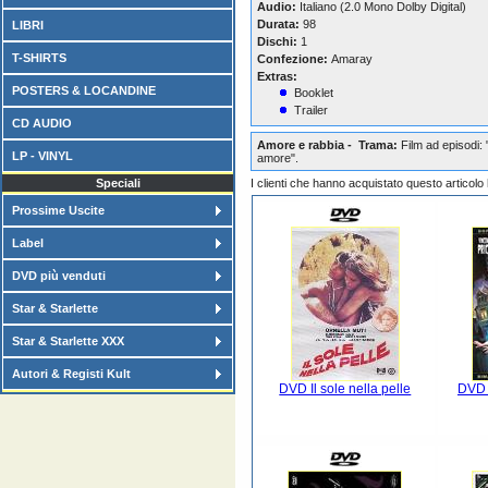
Audio:
Italiano (2.0 Mono Dolby Digital)
Durata:
98
LIBRI
Dischi:
1
T-SHIRTS
Confezione:
Amaray
Extras:
POSTERS & LOCANDINE
Booklet
Trailer
CD AUDIO
Amore e rabbia - Trama:
Film ad episodi: 
LP - VINYL
amore".
Speciali
I clienti che hanno acquistato questo articol
Prossime Uscite
Label
DVD più venduti
Star & Starlette
Star & Starlette XXX
Autori & Registi Kult
DVD Il sole nella pelle
DVD 