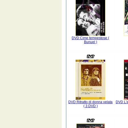
DVD Cime tempestose (
Bunuel )
DVD Ritratto di donna velata
DVD L'a
( 3 DVD )