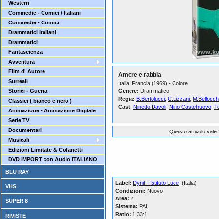
Western
Commedie - Comici / Italiani
Commedie - Comici
Drammatici Italiani
Drammatici
Fantascienza
Avventura
Film d' Autore
Amore e rabbia
Surreali
Italia, Francia (1969) - Colore
Storici - Guerra
Genere:
Drammatico
Regia:
B.Bertolucci
,
C.Lizzani
,
M.Bellocch
Classici ( bianco e nero )
Cast:
Ninetto Davoli
,
Nino Castelnuovo
,
T
Animazione - Animazione Digitale
Serie TV
Documentari
Questo articolo vale 
Musicali
Edizioni Limitate & Cofanetti
DVD IMPORT con Audio ITALIANO
BLU RAY
Label:
Dynit - Istituto Luce
(Italia)
VHS
Condizioni:
Nuovo
Area:
2
SUPER 8
Sistema:
PAL
Ratio:
1,33:1
RIVISTE