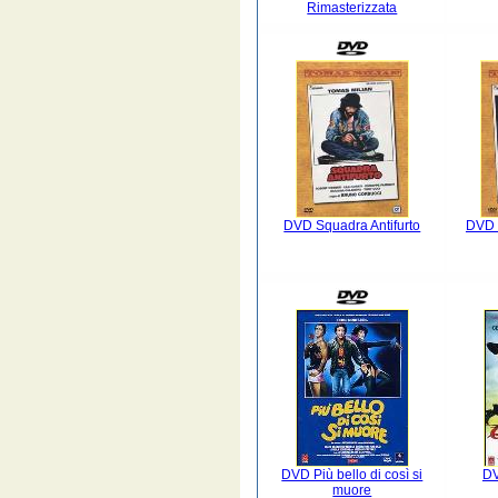
Rimasterizzata
DVD Squadra Antifurto
DVD 
DVD Più bello di così si
DV
muore