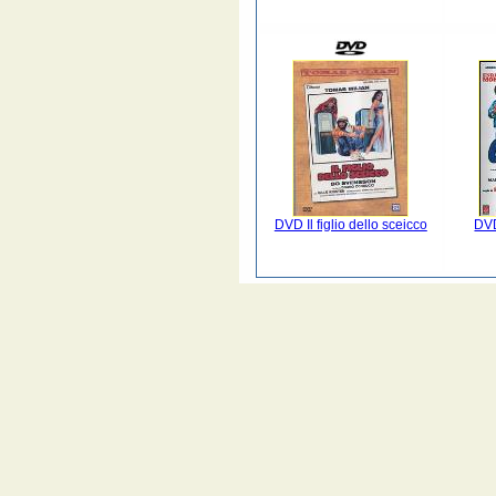
DVD Il figlio dello sceicco
DVD