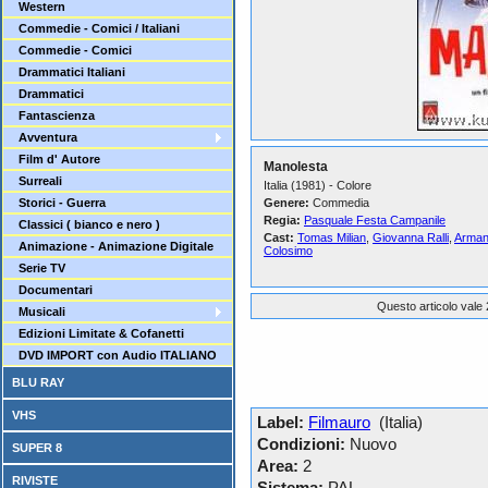
Western
Commedie - Comici / Italiani
Commedie - Comici
Drammatici Italiani
Drammatici
Fantascienza
Avventura
Film d' Autore
Manolesta
Surreali
Italia (1981) - Colore
Storici - Guerra
Genere:
Commedia
Regia:
Pasquale Festa Campanile
Classici ( bianco e nero )
Cast:
Tomas Milian
,
Giovanna Ralli
,
Arman
Animazione - Animazione Digitale
Colosimo
Serie TV
Documentari
Questo articolo vale 
Musicali
Edizioni Limitate & Cofanetti
DVD IMPORT con Audio ITALIANO
BLU RAY
VHS
Label:
Filmauro
(Italia)
Condizioni:
Nuovo
SUPER 8
Area:
2
RIVISTE