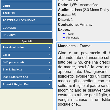
Sistema:
PAL
Ratio:
1,85:1 Anamorfico
LIBRI
Audio:
Italiano (2.0 Mono Dolby Di
T-SHIRTS
Durata:
95
Dischi:
1
POSTERS & LOCANDINE
Confezione:
Amaray
CD AUDIO
Extras:
Trailer
LP - VINYL
Filmografie
Speciali
Manolesta - Trama:
Prossime Uscite
Gino è un poveraccio di 
Label
abbandonato ed ancorato sul Te
tutto per Gino, che l'ha cres
DVD più venduti
da madre, perché la vera ma
Star & Starlette
appena nato. Una giovane a
figlioletto, svolgendo un compi
Star & Starlette XXX
modo e gli espedienti con cui
Autori & Registi Kult
sottrarre il figlio al padre se
Incominciano le disavventure
costretto a rubare per il figlio,
venga rinchiuso in un Istitu
sociale che...