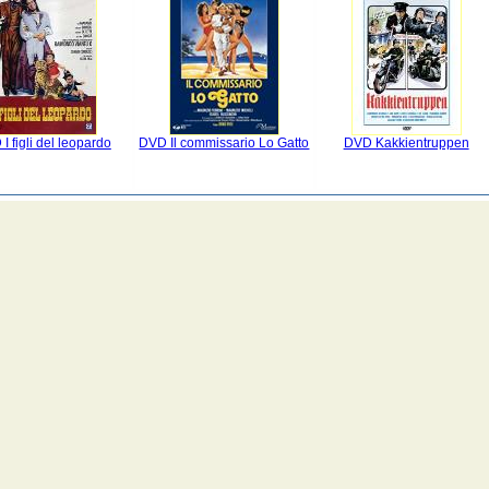
I figli del leopardo
DVD Il commissario Lo Gatto
DVD Kakkientruppen