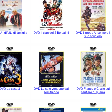
n difetto di famiglia
DVD Il clan dei 2 Borsalini
DVD Il prode Anselmo e il
suo scudiero
DVD La casa 3
DVD Le spie vengono dal
DVD Franco e Ciccio sul
semifreddo
sentiero di guerra