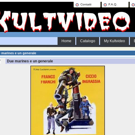
Contatti
F.A.Q.
Home
Catalogo
My Kultvideo
marines e un generale
Due marines e un generale