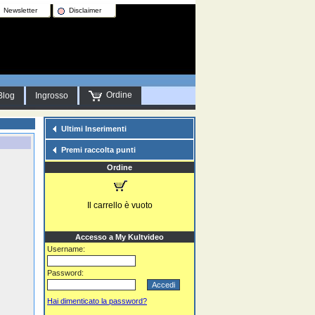
Newsletter
Disclaimer
Ordine
Blog
Ingrosso
Ultimi Inserimenti
Premi raccolta punti
Ordine
Il carrello è vuoto
Accesso a My Kultvideo
Username:
Password:
Hai dimenticato la password?