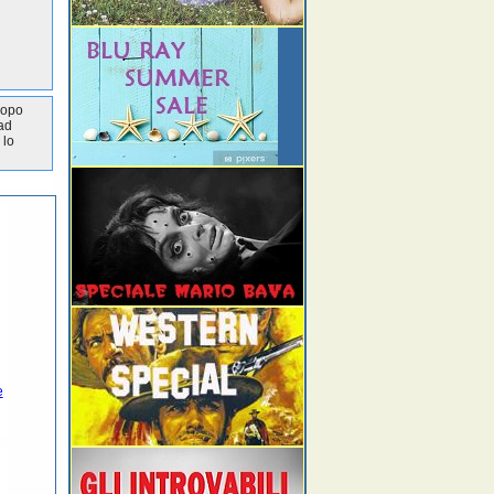
dopo
 ad
 lo
e