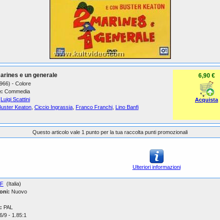
arines e un generale
6,90 €
1966) - Colore
:
Commedia
Luigi Scattini
Acquista
Buster Keaton
,
Ciccio Ingrassia
,
Franco Franchi
,
Lino Banfi
Questo articolo vale 1 punto per la tua raccolta punti promozionali
Ulteriori informazioni
IF
(Italia)
oni:
Nuovo
:
PAL
/9 - 1.85:1