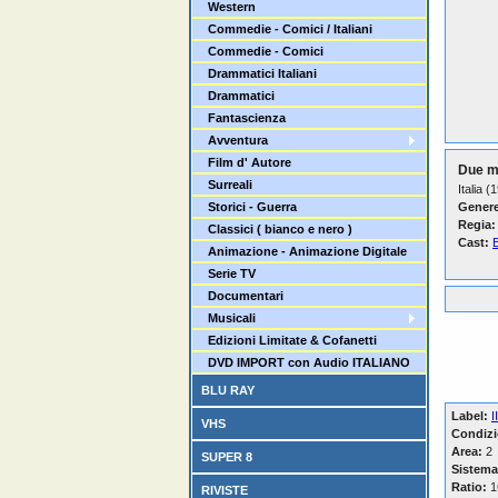
Western
Commedie - Comici / Italiani
Commedie - Comici
Drammatici Italiani
Drammatici
Fantascienza
Avventura
Film d' Autore
Due m
Surreali
Italia (
Storici - Guerra
Genere
Regia:
Classici ( bianco e nero )
Cast:
Animazione - Animazione Digitale
Serie TV
Documentari
Musicali
Edizioni Limitate & Cofanetti
DVD IMPORT con Audio ITALIANO
BLU RAY
Label:
I
VHS
Condizi
Area:
2
SUPER 8
Sistema
Ratio:
16
RIVISTE