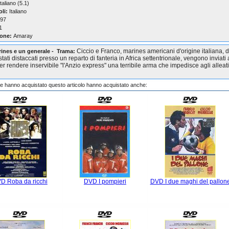
taliano (5.1)
oli:
Italiano
97
1
one:
Amaray
Ciccio e Franco, marines americani d'origine italiana, 
ines e un generale - Trama:
tati distaccati presso un reparto di fanteria in Africa settentrionale, vengono inviati
r rendere inservibile "l'Anzio express" una terribile arma che impedisce agli alleati
che hanno acquistato questo articolo hanno acquistato anche:
D Roba da ricchi
DVD I pompieri
DVD I due maghi del pallon