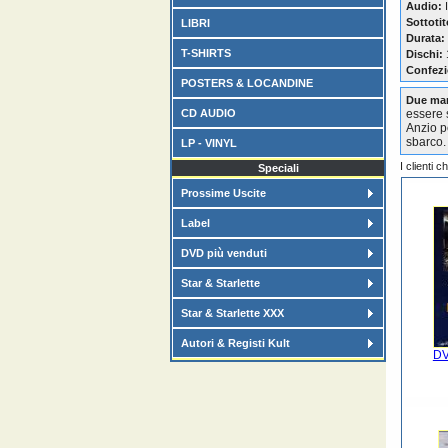
Audio:
I
Sottotit
LIBRI
Durata:
T-SHIRTS
Dischi:
Confezi
POSTERS & LOCANDINE
Due mar
CD AUDIO
essere s
Anzio pe
sbarco.
LP - VINYL
I clienti 
Speciali
Prossime Uscite
Label
DVD più venduti
Star & Starlette
Star & Starlette XXX
Autori & Registi Kult
DV