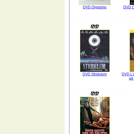
DVD Orgasmo
DVD Ch
DVD Stridulum
DVD L'a
ad