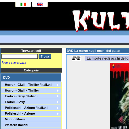
Trova articoli
DVD La morte negli occhi del gatto
La morte negli occhi del g
Ricerca avanzata
Categorie
DVD
Horror - Gialli - Thriller / Italiani
Horror - Gialli - Thriller
Erotici - Sexy / Italiani
Erotici - Sexy
Polizieschi - Azione / Italiani
Polizieschi - Azione
Mondo Movie
Western Italiani