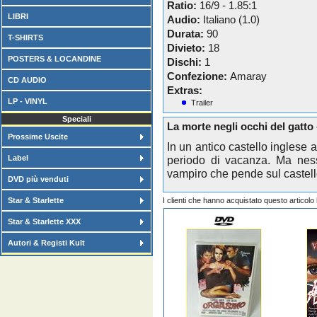
Ratio:
16/9 - 1.85:1
LIBRI
Audio:
Italiano (1.0)
Durata:
90
T-SHIRTS
Divieto:
18
POSTERS & LOCANDINE
Dischi:
1
Confezione:
Amaray
CD AUDIO
Extras:
LP - VINYL
Trailer
Speciali
La morte negli occhi del gatto
Prossime Uscite
In un antico castello inglese 
Label
periodo di vacanza. Ma ness
vampiro che pende sul castello 
DVD più venduti
Star & Starlette
I clienti che hanno acquistato questo articol
Star & Starlette XXX
Autori & Registi Kult