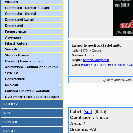
Western
Commedie - Comici / Italiani
Commedie - Comici
Drammatici Italiani
Drammatici
Fantascienza
Avventura
Film d' Autore
La morte negli occhi del gatto
Surreali
Italia (1973) - Colore
Storici - Guerra
Genere:
Horror
Regia:
Antonio Margheriti
Classici ( bianco e nero )
Cast:
Hiram Keller
,
Jane Birkin
,
Serge Gai
Animazione - Animazione Digitale
Serie TV
Documentari
Questo articolo vale 
Musicali
Edizioni Limitate & Cofanetti
DVD IMPORT con Audio ITALIANO
BLU RAY
Label:
Surf
(Italia)
VHS
Condizioni:
Nuovo
SUPER 8
Area:
2
Sistema:
PAL
RIVISTE