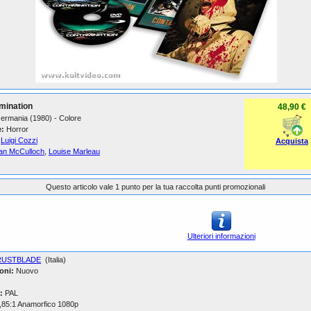
mination
48,90 €
 Germania (1980) - Colore
:
Horror
Luigi Cozzi
Acquista
Ian McCulloch
,
Louise Marleau
Questo articolo vale 1 punto per la tua raccolta punti promozionali
Ulteriori informazioni
RUSTBLADE
(Italia)
oni:
Nuovo
:
PAL
,85:1 Anamorfico 1080p