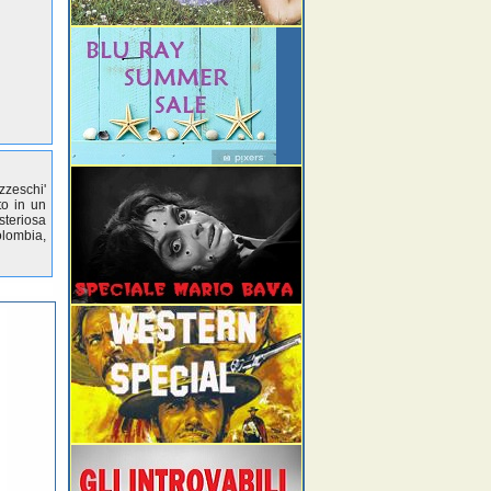
zzeschi'
to in un
steriosa
olombia,