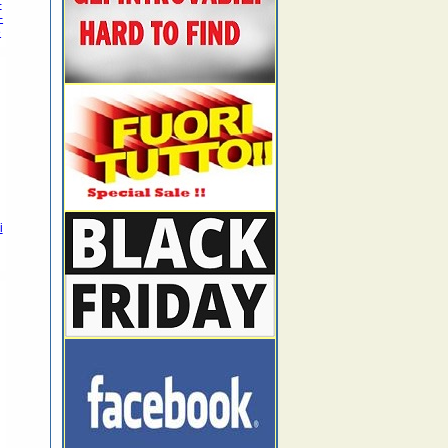
-
-
e
i