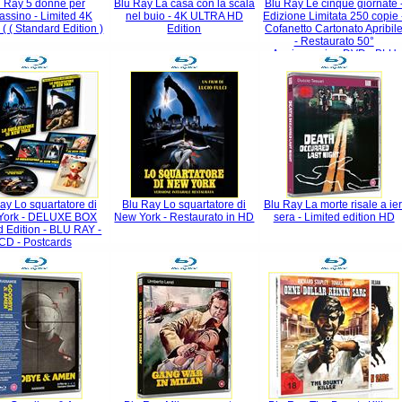
u Ray 5 donne per
Blu Ray La casa con la scala
Blu Ray Le cinque giornate 
sassino - Limited 4K
nel buio - 4K ULTRA HD
Edizione Limitata 250 copie 
 ( ( Standard Edition )
Edition
Cofanetto Cartonato Apribil
- Restaurato 50°
Anniversario - DVD - BLU
RAY - Cartoline Da
Collezione
ay Lo squartatore di
Blu Ray Lo squartatore di
Blu Ray La morte risale a ier
York - DELUXE BOX
New York - Restaurato in HD
sera - Limited edition HD
d Edition - BLU RAY -
CD - Postcards