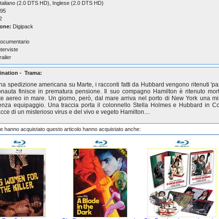
taliano (2.0 DTS HD), Inglese (2.0 DTS HD)
95
2
one:
Digipack
ocumentario
nterviste
railer
nation - Trama:
a spedizione americana su Marte, i racconti fatti da Hubbard vengono ritenuti 'pa
ronauta finisce in prematura pensione. Il suo compagno Hamilton è ritenuto mor
te aereo in mare. Un giorno, però, dal mare arriva nel porto di New York una mi
nza equipaggio. Una traccia porta il colonnello Stella Holmes e Hubbard in C
acce di un misterioso virus e del vivo e vegeto Hamilton....
che hanno acquistato questo articolo hanno acquistato anche: