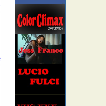
K
3
-