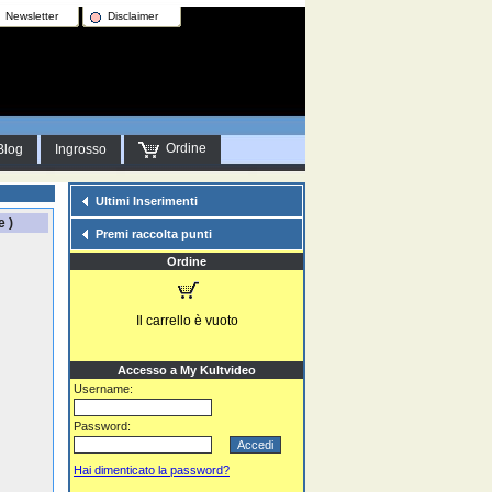
Newsletter
Disclaimer
Ordine
Blog
Ingrosso
Ultimi Inserimenti
e )
Premi raccolta punti
Ordine
Il carrello è vuoto
Accesso a My Kultvideo
Username:
Password:
Hai dimenticato la password?