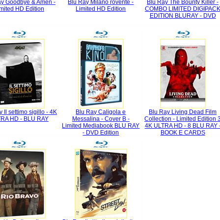
ay Goodbye & Amen -
Blu Ray Milano rovente -
Blu Ray The Bounty Killer -
mited HD Edition
Limited HD Edition
COMBO LIMITED DIGIPAC
EDITION BLURAY - DVD
 Il settimo sigillo - 4K
Blu Ray Caligola e
Blu Ray Living Dead Film
RA HD - BLU RAY
Messalina - Cover B -
Collection - Limited Edition 
Limited Mediabook BLU RAY
4K ULTRA HD - 8 BLU RAY 
- DVD Edition
BOOK E CARDS