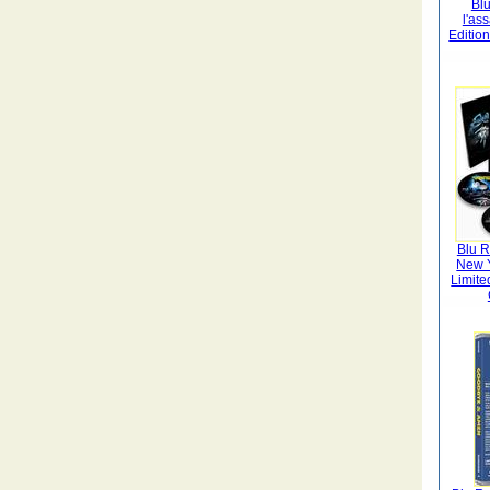
Bl
l'as
Edition
Blu R
New 
Limite