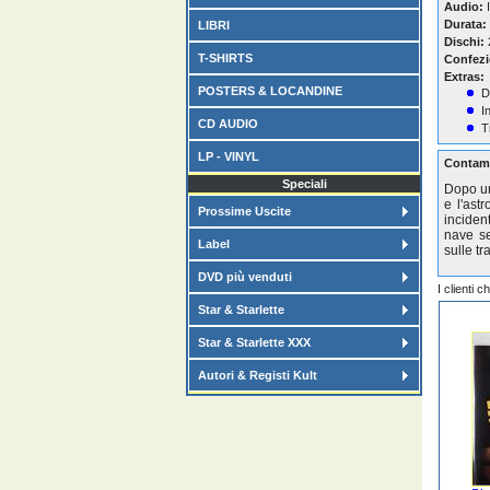
Audio:
I
Durata:
LIBRI
Dischi:
T-SHIRTS
Confezi
Extras:
POSTERS & LOCANDINE
D
I
CD AUDIO
T
LP - VINYL
Contami
Speciali
Dopo un
e l'ast
Prossime Uscite
inciden
nave se
Label
sulle tr
DVD più venduti
I clienti 
Star & Starlette
Star & Starlette XXX
Autori & Registi Kult