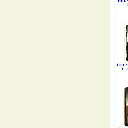
Blu R
Li
Blu Ray
ULT