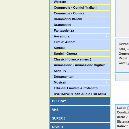
Western
Commedie - Comici / Italiani
Commedie - Comici
Drammatici Italiani
Drammatici
Fantascienza
Avventura
Film d' Autore
Conta
Surreali
Italia,
Storici - Guerra
Genere
Regia:
Classici ( bianco e nero )
Cast:
Animazione - Animazione Digitale
Serie TV
Documentari
Musicali
Edizioni Limitate & Cofanetti
DVD IMPORT con Audio ITALIANO
BLU RAY
Label:
VHS
Condizi
Area:
2
SUPER 8
Sistema
Ratio:
1
RIVISTE