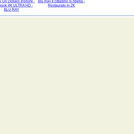
 Un Dollaro d'onore -
Blu Ray Il cittadino si ribella -
book 4K ULTRA HD -
Restaurato in 2K
BLU RAY