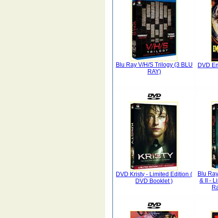
Blu Ray V/H/S Trilogy (3 BLU
DVD Em
RAY)
Blu Ray
DVD Kristy - Limited Edition (
& II - 
DVD Booklet )
Ra