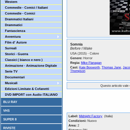
Western
Commedie - Comici / Italiani
Commedie - Comici
Drammatici Italiani
Drammatici
Fantascienza
Avventura
Film d' Autore
Somnia
Surreali
Before I Wake
USA (2015) - Colore
Storici - Guerra
Genere:
Horror
Classici ( bianco e nero )
Regia:
Mike Flanagan
Animazione - Animazione Digitale
Cast:
Kate Bosworth
,
Thomas Jane
,
Jaco
Thompson
Serie TV
Documentari
Musicali
Questo articolo vale 
Edizioni Limitate & Cofanetti
DVD IMPORT con Audio ITALIANO
BLU RAY
VHS
Label:
Midnight Factory
(Italia)
SUPER 8
Condizioni:
Nuovo
Area:
2
RIVISTE