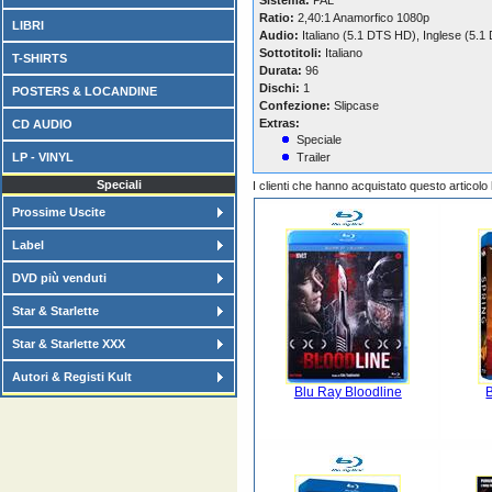
Sistema:
PAL
Ratio:
2,40:1 Anamorfico 1080p
LIBRI
Audio:
Italiano (5.1 DTS HD), Inglese (5.
Sottotitoli:
Italiano
T-SHIRTS
Durata:
96
Dischi:
1
POSTERS & LOCANDINE
Confezione:
Slipcase
Extras:
CD AUDIO
Speciale
LP - VINYL
Trailer
Speciali
I clienti che hanno acquistato questo articol
Prossime Uscite
Label
DVD più venduti
Star & Starlette
Star & Starlette XXX
Autori & Registi Kult
Blu Ray Bloodline