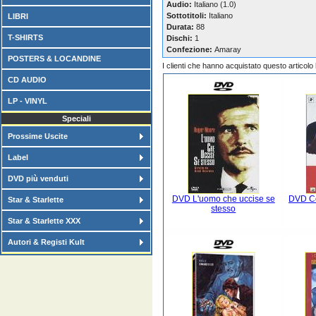
Audio:
Italiano (1.0)
Sottotitoli:
Italiano
LIBRI
Durata:
88
T-SHIRTS
Dischi:
1
Confezione:
Amaray
POSTERS & LOCANDINE
I clienti che hanno acquistato questo articol
CD AUDIO
LP - VINYL
Speciali
Prossime Uscite
Label
DVD più venduti
DVD L'uomo che uccise se
DVD Co
Star & Starlette
stesso
Star & Starlette XXX
Autori & Registi Kult