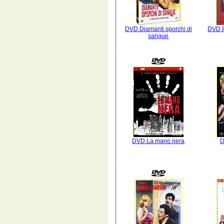
DVD Diamanti sporchi di
DVD P
sangue
DVD La mano nera
D