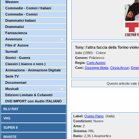
Western
Commedie - Comici / Italiani
Commedie - Comici
Drammatici Italiani
Drammatici
Fantascienza
Avventura
Film d' Autore
Tony: l'altra faccia della Torino viole
Surreali
Italia (1980) - Colore
Storici - Guerra
Genere:
Poliziesco
Regia:
Carlo Ausino
Classici ( bianco e nero )
Cast:
Giuseppe Alotta
,
Cinzia Arcuri
,
Eman
Animazione - Animazione Digitale
Serie TV
Documentari
Questo articolo vale 1
Musicali
Edizioni Limitate & Cofanetti
DVD IMPORT con Audio ITALIANO
BLU RAY
Label:
Quinto Piano
(Italia)
VHS
Condizioni:
Nuovo
Area:
2
SUPER 8
Sistema:
PAL
Ratio:
2,35:1 Anamorfico
RIVISTE