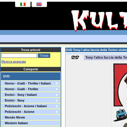
Trova articoli
DVD Tony l altra faccia della Torino viole
Tony l'altra faccia della To
Ricerca avanzata
Categorie
DVD
Horror - Gialli - Thriller / Italiani
Horror - Gialli - Thriller
Erotici - Sexy / Italiani
Erotici - Sexy
Polizieschi - Azione / Italiani
Polizieschi - Azione
Mondo Movie
Western Italiani