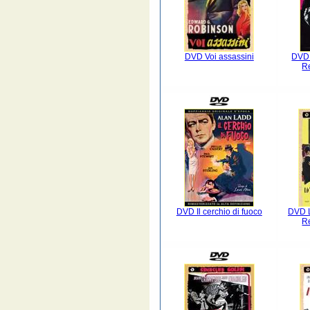
DVD Voi assassini
DVD 
R
DVD Il cerchio di fuoco
DVD L
R