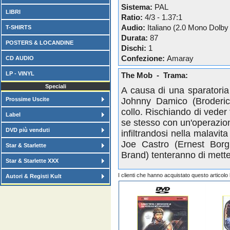
Sistema:
PAL
LIBRI
Ratio:
4/3 - 1.37:1
Audio:
Italiano (2.0 Mono Dolby 
T-SHIRTS
Durata:
87
POSTERS & LOCANDINE
Dischi:
1
Confezione:
Amaray
CD AUDIO
LP - VINYL
The Mob - Trama:
Speciali
A causa di una sparatoria 
Prossime Uscite
Johnny Damico (Broderick
collo. Rischiando di veder f
Label
se stesso con un'operazione
DVD più venduti
infiltrandosi nella malavit
Joe Castro (Ernest Borgn
Star & Starlette
Brand) tenteranno di metter
Star & Starlette XXX
I clienti che hanno acquistato questo articol
Autori & Registi Kult