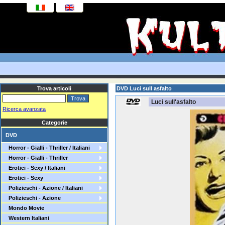
Trova articoli
DVD Luci sull asfalto
Luci sull'asfalto
Ricerca avanzata
Categorie
DVD
Horror - Gialli - Thriller / Italiani
Horror - Gialli - Thriller
Erotici - Sexy / Italiani
Erotici - Sexy
Polizieschi - Azione / Italiani
Polizieschi - Azione
Mondo Movie
Western Italiani