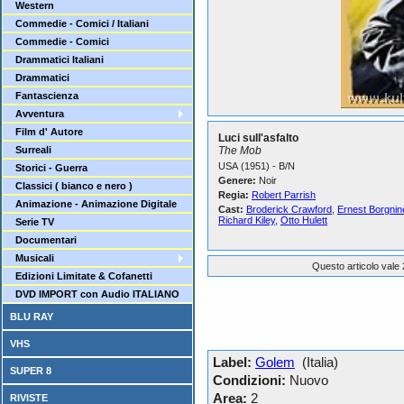
Western
Commedie - Comici / Italiani
Commedie - Comici
Drammatici Italiani
Drammatici
Fantascienza
Avventura
Film d' Autore
Luci sull'asfalto
Surreali
The Mob
USA (1951) - B/N
Storici - Guerra
Genere:
Noir
Classici ( bianco e nero )
Regia:
Robert Parrish
Animazione - Animazione Digitale
Cast:
Broderick Crawford
,
Ernest Borgnin
Richard Kiley
,
Otto Hulett
Serie TV
Documentari
Musicali
Questo articolo vale 
Edizioni Limitate & Cofanetti
DVD IMPORT con Audio ITALIANO
BLU RAY
VHS
Label:
Golem
(Italia)
SUPER 8
Condizioni:
Nuovo
Area:
2
RIVISTE