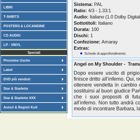
Sistema:
PAL
LIBRI
Ratio:
4/3 - 1.33:1
Audio:
Italiano (1.0 Dolby Digital
T-SHIRTS
Sottotitoli:
Italiano
POSTERS & LOCANDINE
Durata:
100
Dischi:
1
CD AUDIO
Confezione:
Amaray
LP - VINYL
Extras:
Speciali
Schede di approfondimento
Prossime Uscite
Angel on My Shoulder - Tram
Label
Dopo essere uscito di prigi
finisce dritto all'inferno. Qui, 
DVD più venduti
ottenere vendetta in cambio d
Star & Starlette
sostituirsi al buon giudice Pa
che i suoi propositi di fu
Star & Starlette XXX
all'inferno. Non tutto andrà 
Autori & Registi Kult
modo di incontrare Barbara, la