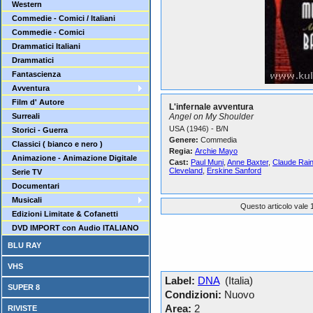
Western
Commedie - Comici / Italiani
Commedie - Comici
Drammatici Italiani
Drammatici
Fantascienza
Avventura
Film d' Autore
L'infernale avventura
Surreali
Angel on My Shoulder
USA (1946) - B/N
Storici - Guerra
Genere:
Commedia
Classici ( bianco e nero )
Regia:
Archie Mayo
Animazione - Animazione Digitale
Cast:
Paul Muni
,
Anne Baxter
,
Claude Rai
Cleveland
,
Erskine Sanford
Serie TV
Documentari
Musicali
Questo articolo vale 1
Edizioni Limitate & Cofanetti
DVD IMPORT con Audio ITALIANO
BLU RAY
VHS
Label:
DNA
(Italia)
SUPER 8
Condizioni:
Nuovo
Area:
2
RIVISTE