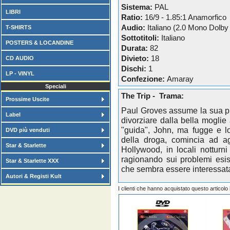
Sistema:
PAL
LIBRI
Ratio:
16/9 - 1.85:1 Anamorfico
Audio:
Italiano (2.0 Mono Dolby 
T-SHIRTS
Sottotitoli:
Italiano
POSTERS & LOCANDINE
Durata:
82
Divieto:
18
CD AUDIO
Dischi:
1
LP - VINYL
Confezione:
Amaray
Speciali
The Trip - Trama:
Prossime Uscite
Paul Groves assume la sua pr
Label
divorziare dalla bella moglie a
"guida", John, ma fugge e lo
DVD più venduti
della droga, comincia ad ag
Star & Starlette
Hollywood, in locali notturni
ragionando sui problemi esis
Star & Starlette XXX
che sembra essere interessata
Autori & Registi Kult
I clienti che hanno acquistato questo articol