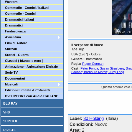
Western
Commedie - Comici / Italiani
Commedie - Comici
Drammatici Italiani
Drammatici
Fantascienza
Avventura
Film d' Autore
Il serpente di fuoco
Surreali
The Trip
USA (1967) - Colore
Storici - Guerra
Genere:
Drammatico
Classici ( bianco e nero )
Regia:
Roger Corman
Animazione - Animazione Digitale
Cast:
Peter Fonda; Susan Strasberg; Bruc
Sachse; Barboura Morris; Judy Lang
Serie TV
Documentari
Musicali
Questo articolo vale 1
Edizioni Limitate & Cofanetti
DVD IMPORT con Audio ITALIANO
BLU RAY
VHS
Label:
30 Holding
(Italia)
SUPER 8
Condizioni:
Nuovo
Area:
2
RIVISTE