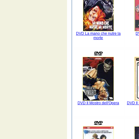
DVD La mano che nutre la
D
morte
DVD Il Mostro dell'Opera
DVD Il 