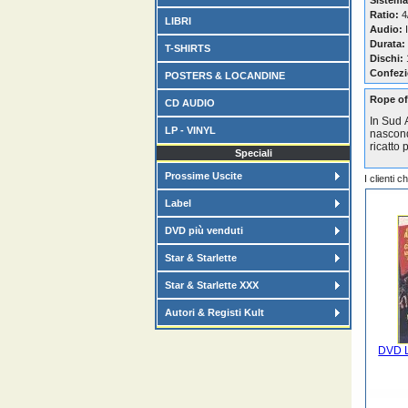
Sistema
Ratio:
4/
LIBRI
Audio:
I
Durata:
T-SHIRTS
Dischi:
Confezi
POSTERS & LOCANDINE
Rope of
CD AUDIO
In Sud 
LP - VINYL
nascond
ricatto 
Speciali
Prossime Uscite
I clienti 
Label
DVD più venduti
Star & Starlette
Star & Starlette XXX
Autori & Registi Kult
DVD L