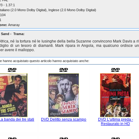
:
PAL
3 - 1.37:1
taliano (2.0 Mono Dolby Digital), Inglese (2.0 Mono Dolby Digital)
104
1
one:
Amaray
 Sand - Trama:
Africa, né la tortura né le lusinghe della bella Suzanne convincono Mark Davis a riv
iglio di un tesoro di diamanti. Mark ripara in Angola, ma qualcuno ordisce u
per avere il malloppo.
che hanno acquistato questo articolo hanno acquistato anche:
a banda dei tre stati
DVD Delitto senza scampo
DVD L'ultima preda -
Restaurato in HD