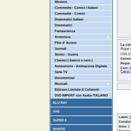
Western
Commedie - Comici / Italiani
Commedie - Comici
Drammatici Italiani
Drammatici
Fantascienza
Avventura
Film d' Autore
La cor
Surreali
Rope 
USA (1
Storici - Guerra
Genere
Classici ( bianco e nero )
Regia:
Animazione - Animazione Digitale
Cast:
B
Calvet;
Serie TV
Documentari
Musicali
Edizioni Limitate & Cofanetti
DVD IMPORT con Audio ITALIANO
BLU RAY
VHS
Label:
SUPER 8
Condizi
Area:
2
RIVISTE