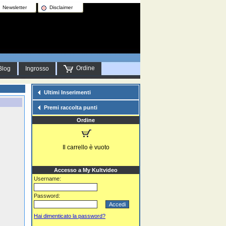
Newsletter
Disclaimer
Ordine
Blog
Ingrosso
Ultimi Inserimenti
Premi raccolta punti
Ordine
Il carrello è vuoto
Accesso a My Kultvideo
Username:
Password:
Hai dimenticato la password?