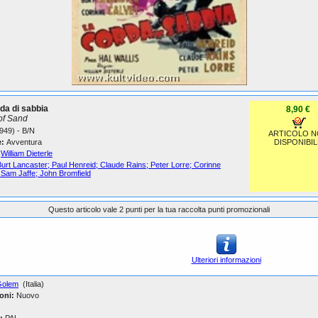
da di sabbia
8,90 €
of Sand
949) - B/N
ARTICOLO 
:
Avventura
DISPONIBIL
William Dieterle
urt Lancaster; Paul Henreid; Claude Rains; Peter Lorre; Corinne
 Sam Jaffe; John Bromfield
Questo articolo vale 2 punti per la tua raccolta punti promozionali
Ulteriori informazioni
Golem
(Italia)
oni:
Nuovo