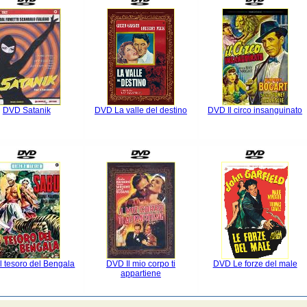
DVD Satanik
DVD La valle del destino
DVD Il circo insanguinato
l tesoro del Bengala
DVD Il mio corpo ti
DVD Le forze del male
appartiene