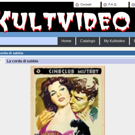
Contatti
F.A.Q.
Home
Catalogo
My Kultvideo
orda di sabbia
La corda di sabbia