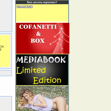
Non ancora registrato?
REGISTRATI
NON
E