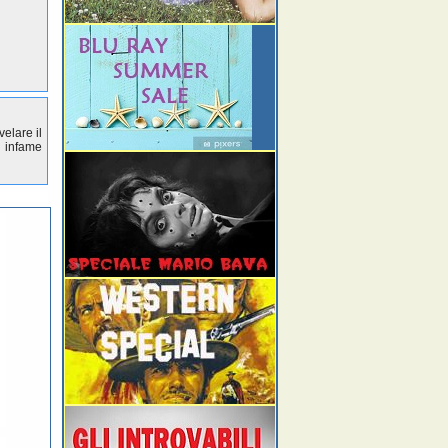
elare il
n infame