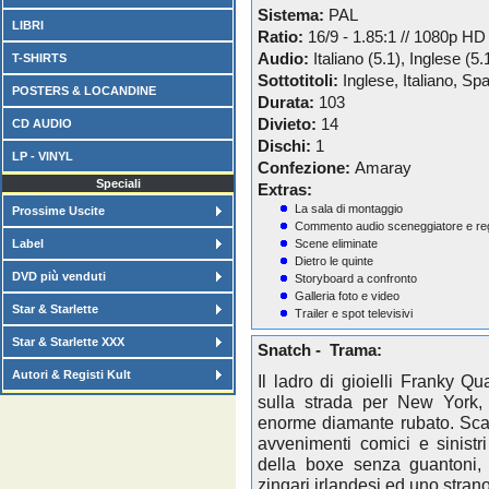
Sistema:
PAL
LIBRI
Ratio:
16/9 - 1.85:1 // 1080p HD
Audio:
Italiano (5.1), Inglese (5
T-SHIRTS
Sottotitoli:
Inglese, Italiano, Sp
POSTERS & LOCANDINE
Durata:
103
Divieto:
14
CD AUDIO
Dischi:
1
LP - VINYL
Confezione:
Amaray
Speciali
Extras:
La sala di montaggio
Prossime Uscite
Commento audio sceneggiatore e re
Label
Scene eliminate
Dietro le quinte
DVD più venduti
Storyboard a confronto
Galleria foto e video
Star & Starlette
Trailer e spot televisivi
Star & Starlette XXX
Snatch - Trama:
Autori & Registi Kult
Il ladro di gioielli Franky Q
sulla strada per New York
enorme diamante rubato. Scat
avvenimenti comici e sinist
della boxe senza guantoni, 
zingari irlandesi ed uno strano