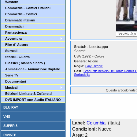
Western
Commedie - Comici / Italiani
Commedie - Comici
Drammatici Italiani
Drammatici
Fantascienza
Avventura
Film d' Autore
Snatch - Lo strappo
Surreali
Snatch
USA (1999) - Colore
Storici - Guerra
Genere:
Azione
Classici ( bianco e nero )
Regia:
Guy Ritchie
Animazione - Animazione Digitale
Cast:
Brad Pitt; Benicio Del Toro; Dennis 
Serbedzija
Serie TV
Documentari
Musicali
Questo articolo vale 
Edizioni Limitate & Cofanetti
DVD IMPORT con Audio ITALIANO
BLU RAY
VHS
Label:
Columbia
(Italia)
SUPER 8
Condizioni:
Nuovo
Area:
2
RIVISTE