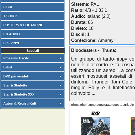
Sistema:
PAL
LIBRI
Ratio:
4/3 - 1.33:1
Audio:
Italiano (2.0)
T-SHIRTS
Durata:
86
POSTERS & LOCANDINE
Divieto:
18
Dischi:
1
CD AUDIO
Confezione:
Amaray
LP - VINYL
Bloodeaters - Trama:
Speciali
Un gruppo di tardo-hippy co
Prossime Uscite
non è d’accordo e fa cospar
Label
utilizzando un aereo. La cons
esseri mostruosi assetati d
DVD più venduti
dintorni. Il ranger Tom Cole
Star & Starlette
moglie Polly e il fratellast
coinvolto....
Star & Starlette XXX
Autori & Registi Kult
I clienti che hanno acquistato questo articol