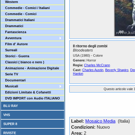
Western
Commedie - Comici / Italiani
Commedie - Comici
Drammatici Italiani
Drammatici
Fantascienza
Avventura
Film d' Autore
Il ritorno degli zombi
Surreali
Bloodeaters
USA (1980) - Colore
Storici - Guerra
Genere:
Horror
Classici ( bianco e nero )
Regia:
Charles McCrann
Animazione - Animazione Digitale
Cast:
Charles Austin
,
Beverly Shapiro
,
Den
Hanlon
Serie TV
Documentari
Musicali
Questo articolo vale 1
Edizioni Limitate & Cofanetti
DVD IMPORT con Audio ITALIANO
BLU RAY
VHS
Label:
Mosaico Media
(Italia)
SUPER 8
Condizioni:
Nuovo
Area:
2
RIVISTE