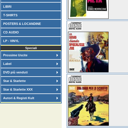
LIBRI
T-SHIRTS
POSTERS & LOCANDINE
CD AUDIO
LP - VINYL
Speciali
Prossime Uscite
Label
DVD più venduti
Star & Starlette
Star & Starlette XXX
Autori & Registi Kult