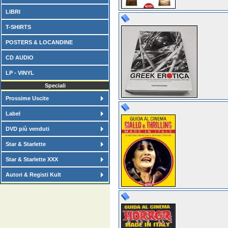
LIBRI
T-SHIRTS
POSTERS & LOCANDINE
CD AUDIO
LP - VINYL
Speciali
Prossime Uscite
Label
DVD più venduti
Star & Starlette
Star & Starlette XXX
Autori & Registi Kult