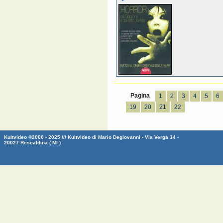
Pagina
1
2
3
4
5
6
19
20
21
22
Kultvideo ©2000 - 2025 /// Kultvideo di Mario Degiovanni - Via Verga 14 -
20027 Rescaldina ( MI )