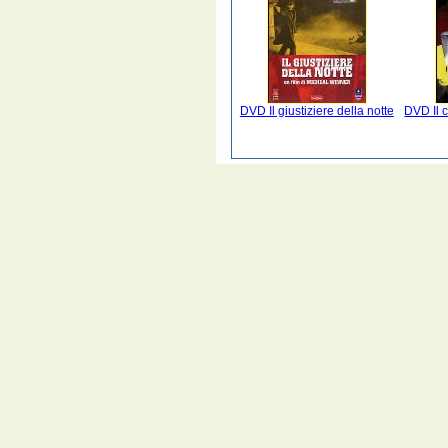
DVD Il giustiziere della notte
DVD Il c