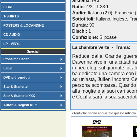
Sistema:
PAL
Ratio:
4/3 - 1.33:1
LIBRI
Audio:
Italiano (2.0), Francese (
T-SHIRTS
Sottotitoli:
Italiano, Inglese, Fr
Durata:
90
POSTERS & LOCANDINE
Dischi:
1
CD AUDIO
Confezione:
Slipcase
LP - VINYL
La chambre verte - Trama:
Speciali
Reduce dalla Grande guerra,
Prossime Uscite
Davenne vive in una cittadina 
in necrologi sul giornale loca
Label
ha dedicato una camera con i 
DVD più venduti
ad un'asta, Julien incontra Ce
persona scomparsa. Quando l
Star & Starlette
alla moglie e ai suoi cari sc
Star & Starlette XXX
e Cecilia sarà la sua sacerdo
Autori & Registi Kult
I clienti che hanno acquistato questo articol