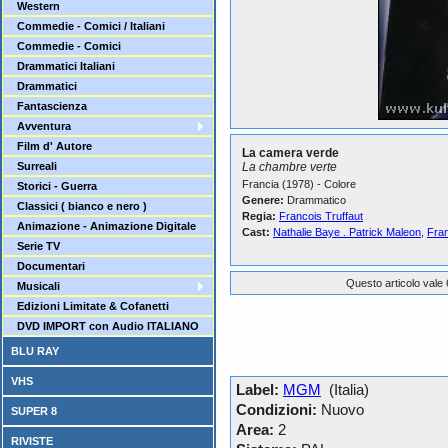
Western
Commedie - Comici / Italiani
Commedie - Comici
Drammatici Italiani
Drammatici
Fantascienza
Avventura
Film d' Autore
La camera verde
Surreali
La chambre verte
Francia (1978) - Colore
Storici - Guerra
Genere:
Drammatico
Classici ( bianco e nero )
Regia:
Francois Truffaut
Animazione - Animazione Digitale
Cast:
Nathalie Baye . Patrick Maleon
,
Fran
Serie TV
Documentari
Questo articolo vale 
Musicali
Edizioni Limitate & Cofanetti
DVD IMPORT con Audio ITALIANO
BLU RAY
VHS
Label:
MGM
(Italia)
Condizioni:
Nuovo
SUPER 8
Area:
2
RIVISTE