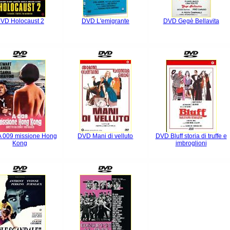
VD Holocaust 2
DVD L'emigrante
DVD Gegè Bellavita
 009 missione Hong
DVD Mani di velluto
DVD Bluff storia di truffe e
Kong
imbroglioni