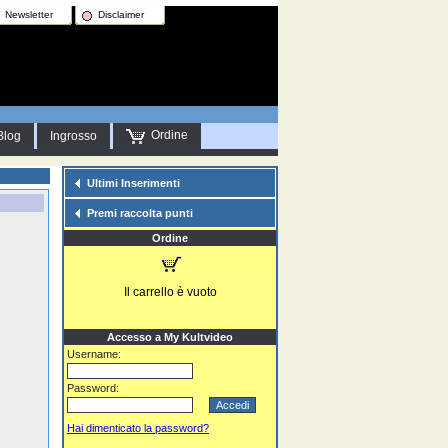
Newsletter
Disclaimer
Ordine
Blog
Ingrosso
Ultimi Inserimenti
Premi raccolta punti
Ordine
Il carrello è vuoto
Accesso a My Kultvideo
Username:
Password:
Hai dimenticato la password?