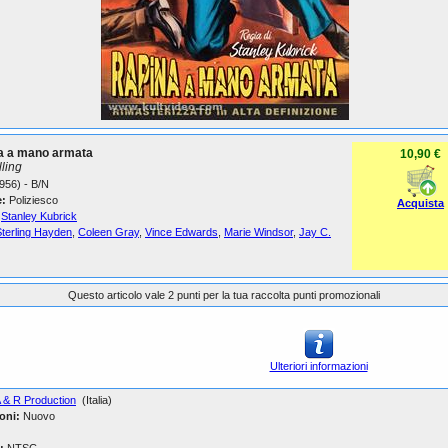
a a mano armata
10,90 €
lling
956) - B/N
:
Poliziesco
Acquista
Stanley Kubrick
Sterling Hayden
,
Coleen Gray
,
Vince Edwards
,
Marie Windsor
,
Jay C.
Questo articolo vale 2 punti per la tua raccolta punti promozionali
Ulteriori informazioni
 & R Production
(Italia)
oni:
Nuovo