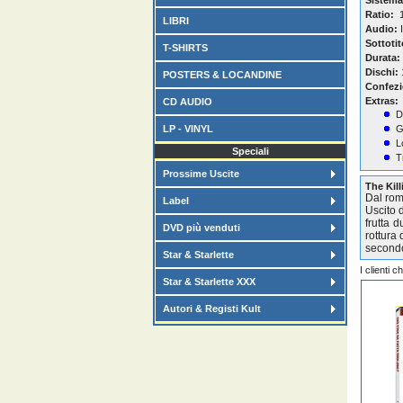
Sistema
Ratio:
1
LIBRI
Audio:
I
Sottotit
T-SHIRTS
Durata:
Dischi:
POSTERS & LOCANDINE
Confezi
Extras:
CD AUDIO
D
LP - VINYL
G
L
Speciali
T
Prossime Uscite
The Kil
Dal ro
Label
Uscito 
frutta d
DVD più venduti
rottura
secondo 
Star & Starlette
I clienti 
Star & Starlette XXX
Autori & Registi Kult