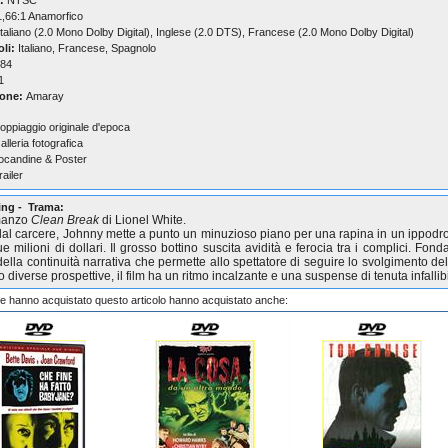
:
NTSC
,66:1 Anamorfico
taliano (2.0 Mono Dolby Digital), Inglese (2.0 DTS), Francese (2.0 Mono Dolby Digital)
oli:
Italiano, Francese, Spagnolo
84
1
one:
Amaray
oppiaggio originale d'epoca
alleria fotografica
ocandine & Poster
railer
ling - Trama:
manzo
Clean Break
di Lionel White.
dal carcere, Johnny mette a punto un minuzioso piano per una rapina in un ippod
ue milioni di dollari. Il grosso bottino suscita avidità e ferocia tra i complici. Fond
 della continuità narrativa che permette allo spettatore di seguire lo svolgimento del
diverse prospettive, il film ha un ritmo incalzante e una suspense di tenuta infallibi
che hanno acquistato questo articolo hanno acquistato anche: