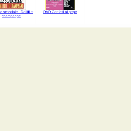
 scandale - Delitti e
DVD Confetti al pepe
champagne