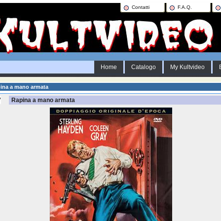
Contatti
F.A.Q.
Home
Catalogo
My Kultvideo
ina a mano armata
Rapina a mano armata