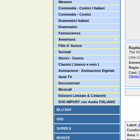
Western
Commedie - Comici / Italiani
Commedie - Comici
Drammatici Italiani
Drammatici
Fantascienza
Avventura
Film d' Autore
Rapin
Surreali
The Ki
USA (1
Storici - Guerra
Genere
Classici ( bianco e nero )
Regia:
Animazione - Animazione Digitale
Cast:
Flippen
Serie TV
Documentari
Musicali
Edizioni Limitate & Cofanetti
DVD IMPORT con Audio ITALIANO
BLU RAY
VHS
Label:
A
SUPER 8
Condizi
Area:
0
RIVISTE