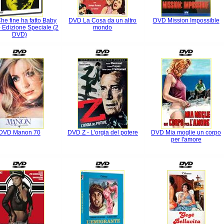
e fine ha fatto Baby
DVD La Cosa da un altro
DVD Mission Impossible
 Edizione Speciale (2
mondo
DVD)
DVD Manon 70
DVD Z - L'orgia del potere
DVD Mia moglie un corpo
per l'amore