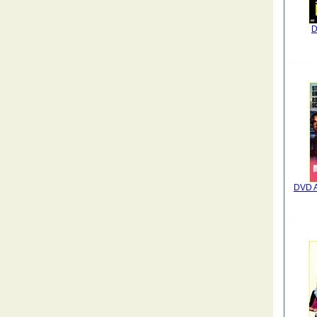
D
DVD A