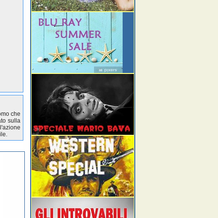
romo che
ato sulla
l'azione
le.