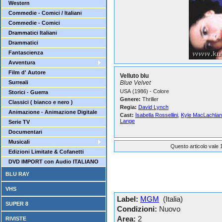
Western
Commedie - Comici / Italiani
Commedie - Comici
Drammatici Italiani
Drammatici
Fantascienza
Avventura
Film d' Autore
Velluto blu
Surreali
Blue Velvet
USA (1986) - Colore
Storici - Guerra
Genere:
Thriller
Classici ( bianco e nero )
Regia:
David Lynch
Animazione - Animazione Digitale
Cast:
Isabella Rossellini
,
Kyle MacLachlan
Lange
Serie TV
Documentari
Musicali
Questo articolo vale 1
Edizioni Limitate & Cofanetti
DVD IMPORT con Audio ITALIANO
BLU RAY
VHS
Label:
MGM
(Italia)
SUPER 8
Condizioni:
Nuovo
Area:
2
RIVISTE