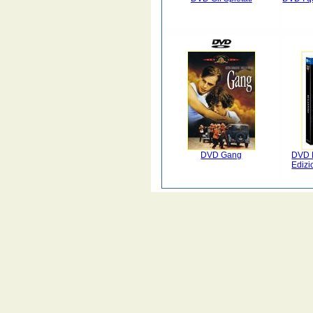
DVD Gang
DVD 
Edizi