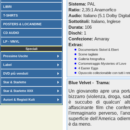
Sistema:
PAL
LIBRI
Ratio:
2,35:1 Anamorfico
Audio:
Italiano (5.1 Dolby Digital
T-SHIRTS
Sottotitoli:
Italiano, Inglese
POSTERS & LOCANDINE
Durata:
106
Dischi:
1
CD AUDIO
Confezione:
Amaray
LP - VINYL
Extras:
Speciali
Documentario Siskel & Ebert
Scene tagliate
Prossime Uscite
Galleria fotografica
Cortometraggio Mysteries of Love
Label
4 Easter Eggs
Opuscolo collezionabile con tutti i r
DVD più venduti
Star & Starlette
Blue Velvet - Trama:
Un giovanotto apre una port
Star & Starlette XXX
bizzarro (violenza, droga, 
Autori & Registi Kult
è succubo di qualcun' altr
affascinante film che confe
l'immaginario perverso, l'a
superficie dell'America odie
è da meno.