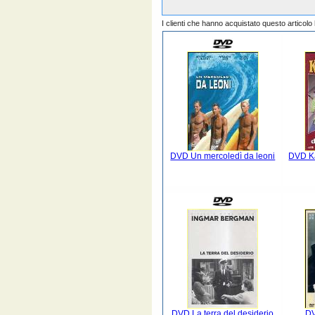
I clienti che hanno acquistato questo articol
DVD Un mercoledì da leoni
DVD Ka
DVD La terra del desiderio
DV