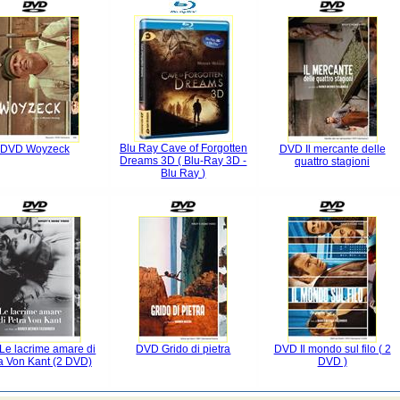
Blu Ray Cave of Forgotten
DVD Woyzeck
DVD Il mercante delle
Dreams 3D ( Blu-Ray 3D -
quattro stagioni
Blu Ray )
Le lacrime amare di
DVD Grido di pietra
DVD Il mondo sul filo ( 2
a Von Kant (2 DVD)
DVD )