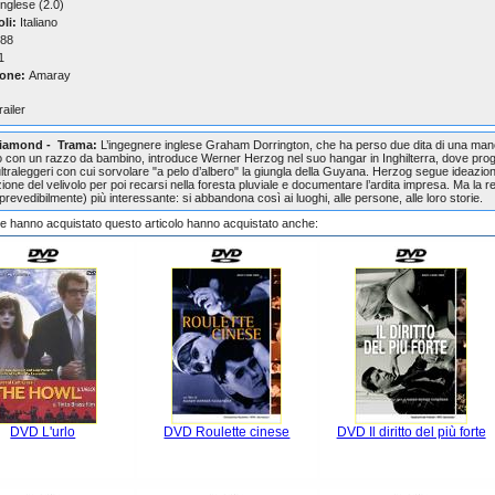
nglese (2.0)
oli:
Italiano
88
1
one:
Amaray
railer
iamond - Trama:
L’ingegnere inglese Graham Dorrington, che ha perso due dita di una man
 con un razzo da bambino, introduce Werner Herzog nel suo hangar in Inghilterra, dove prog
i ultraleggeri con cui sorvolare "a pelo d’albero" la giungla della Guyana. Herzog segue ideazio
ione del velivolo per poi recarsi nella foresta pluviale e documentare l’ardita impresa. Ma la r
prevedibilmente) più interessante: si abbandona così ai luoghi, alle persone, alle loro storie.
che hanno acquistato questo articolo hanno acquistato anche:
DVD L'urlo
DVD Roulette cinese
DVD Il diritto del più forte