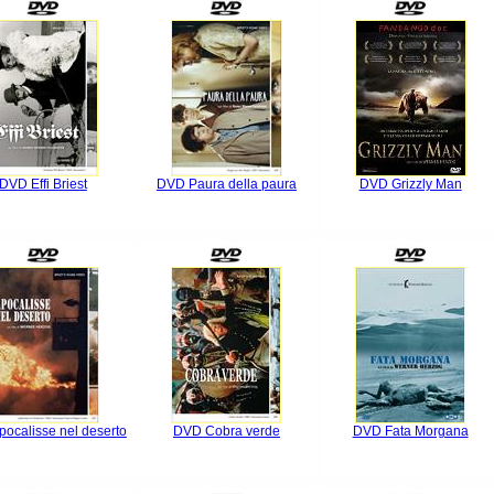
DVD Effi Briest
DVD Paura della paura
DVD Grizzly Man
ocalisse nel deserto
DVD Cobra verde
DVD Fata Morgana