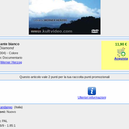
mante bianco
11,90 €
 Diamond
004) - Colore
:
Documentario
Acquista
Werner Herzog
Questo articolo vale 2 punti per la tua raccolta punti promozionali
Ulteriori informazioni
Fandango
(Italia)
oni:
Nuovo
:
PAL
/9 - 1.85:1