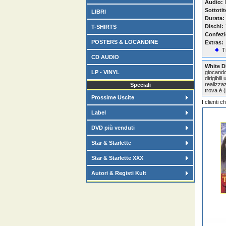
Audio:
I
Sottotit
LIBRI
Durata:
Dischi:
T-SHIRTS
Confezi
POSTERS & LOCANDINE
Extras:
T
CD AUDIO
White D
LP - VINYL
giocando
dirigibil
realizzaz
Speciali
trova è (
Prossime Uscite
I clienti 
Label
DVD più venduti
Star & Starlette
Star & Starlette XXX
Autori & Registi Kult