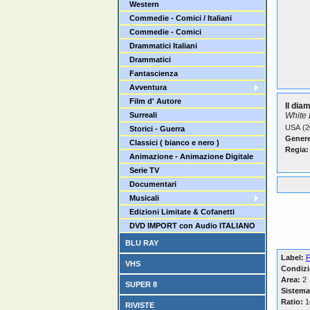
Western
Commedie - Comici / Italiani
Commedie - Comici
Drammatici Italiani
Drammatici
Fantascienza
Avventura
Film d' Autore
Il dia
Surreali
White
USA (2
Storici - Guerra
Genere
Classici ( bianco e nero )
Regia:
Animazione - Animazione Digitale
Serie TV
Documentari
Musicali
Edizioni Limitate & Cofanetti
DVD IMPORT con Audio ITALIANO
BLU RAY
Label:
VHS
Condizi
Area:
2
SUPER 8
Sistema
Ratio:
16
RIVISTE