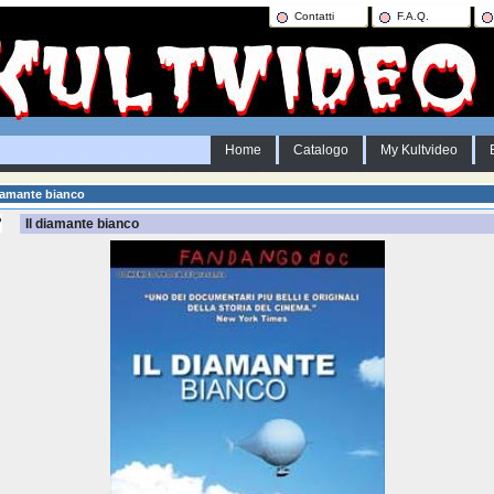
Contatti
F.A.Q.
Home
Catalogo
My Kultvideo
iamante bianco
Il diamante bianco