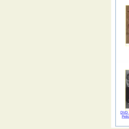
DVD 
Petr