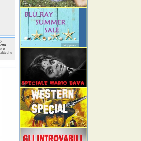
o
etta
ne e
ealtà che