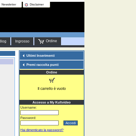
Newsletter
Disclaimer
Ordine
Blog
Ingrosso
Ultimi Inserimenti
Premi raccolta punti
Ordine
Il carrello è vuoto
Accesso a My Kultvideo
Username:
Password:
Hai dimenticato la password?