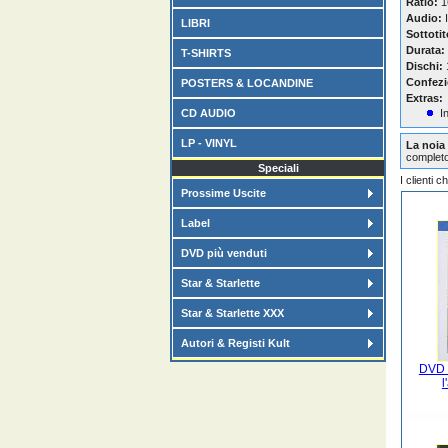
Ratio:
16
Audio:
I
LIBRI
Sottotit
Durata:
T-SHIRTS
Dischi:
Confezi
POSTERS & LOCANDINE
Extras:
CD AUDIO
I
LP - VINYL
La noia
completo
Speciali
I clienti 
Prossime Uscite
Label
DVD più venduti
Star & Starlette
Star & Starlette XXX
Autori & Registi Kult
DVD 
l