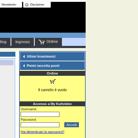
Newsletter
Disclaimer
Ordine
Blog
Ingrosso
Ultimi Inserimenti
Premi raccolta punti
Ordine
Il carrello è vuoto
Accesso a My Kultvideo
Username:
Password:
Hai dimenticato la password?