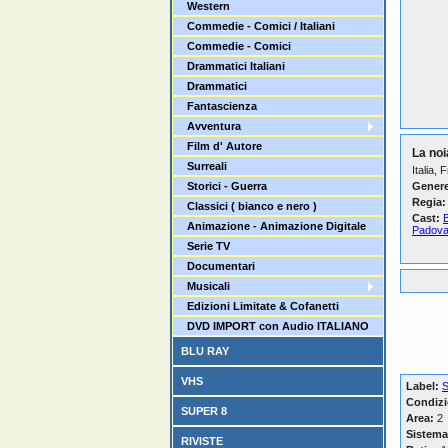
Western
Commedie - Comici / Italiani
Commedie - Comici
Drammatici Italiani
Drammatici
Fantascienza
Avventura
Film d' Autore
La noi
Surreali
Italia,
Storici - Guerra
Genere
Regia:
Classici ( bianco e nero )
Cast:
Animazione - Animazione Digitale
Padova
Serie TV
Documentari
Musicali
Edizioni Limitate & Cofanetti
DVD IMPORT con Audio ITALIANO
BLU RAY
VHS
Label:
S
Condizi
SUPER 8
Area:
2
Sistema
RIVISTE