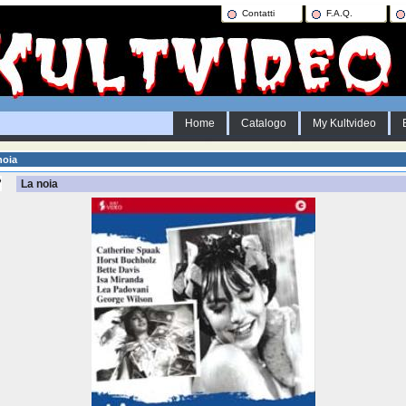
Contatti
F.A.Q.
Home
Catalogo
My Kultvideo
noia
La noia