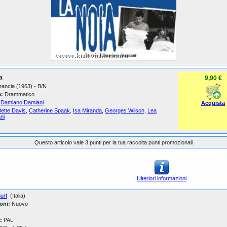
a
9,90 €
 Francia (1963) - B/N
:
Drammatico
Damiano Damiani
Acquista
Bette Davis
,
Catherine Spaak
,
Isa Miranda
,
Georges Wilson
,
Lea
ni
Questo articolo vale 3 punti per la tua raccolta punti promozionali
Ulteriori informazioni
urf
(Italia)
oni:
Nuovo
:
PAL