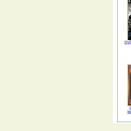
DVD
M