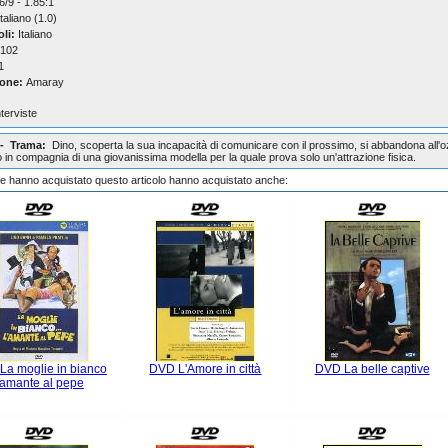
/9 - 1.85:1
taliano (1.0)
oli:
Italiano
102
1
one:
Amaray
nterviste
 - Trama:
Dino, scoperta la sua incapacità di comunicare con il prossimo, si abbandona all'o
 in compagnia di una giovanissima modella per la quale prova solo un'attrazione fisica.
che hanno acquistato questo articolo hanno acquistato anche:
La moglie in bianco
DVD L'Amore in città
DVD La belle captive
'amante al pepe