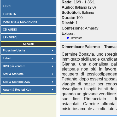
Ratio:
16/9 - 1.85:1
LIBRI
Audio:
Italiano (2.0)
Sottotitoli:
Italiano
T-SHIRTS
Durata:
100
POSTERS & LOCANDINE
Dischi:
1
Confezione:
Amaray
CD AUDIO
Extras:
LP - VINYL
Intervista
Speciali
Dimenticare Palermo - Trama:
Prossime Uscite
Carmine Bonavia, uno spregiud
Label
immigrato siciliano e candidato
Gianna, una giornalista pa
DVD più venduti
elettorale non più in favore 
recupero di tossicodipenden
Star & Starlette
Pertanto, dopo essersi sposat
Star & Starlette XXX
viaggio di nozze per conos
risvegliano i sopiti istinti d
Autori & Registi Kult
quando un giovane venditore di
suoi fiori. Rintracciato il 
ostacolati, Carmine affront
misteriosamente accoltellato. 