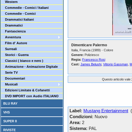
Western
Commedie - Comici / Italiani
Commedie - Comici
Drammatici Italiani
Drammatici
Fantascienza
Avventura
Film d' Autore
Dimenticare Palermo
Surreali
Italia, Francia (1989) - Colore
Storici - Guerra
Genere:
Poliziesco
Regia:
Francesco Rosi
Classici ( bianco e nero )
Cast:
James Belushi
,
Vittorio Gassman
,
M
Animazione - Animazione Digitale
Serie TV
Documentari
Questo articolo vale 
Musicali
Edizioni Limitate & Cofanetti
DVD IMPORT con Audio ITALIANO
BLU RAY
Label:
Mustang Entertainment
(I
VHS
Condizioni:
Nuovo
SUPER 8
Area:
2
Sistema:
PAL
RIVISTE