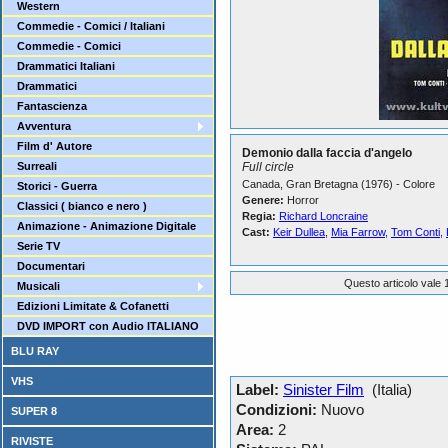
Western
Commedie - Comici / Italiani
Commedie - Comici
Drammatici Italiani
Drammatici
Fantascienza
Avventura
Film d' Autore
Demonio dalla faccia d'angelo
Surreali
Full circle
Canada, Gran Bretagna (1976) - Colore
Storici - Guerra
Genere:
Horror
Classici ( bianco e nero )
Regia:
Richard Loncraine
Animazione - Animazione Digitale
Cast:
Keir Dullea
,
Mia Farrow
,
Tom Conti
,
Serie TV
Documentari
Questo articolo vale 1
Musicali
Edizioni Limitate & Cofanetti
DVD IMPORT con Audio ITALIANO
BLU RAY
VHS
Label:
Sinister Film
(Italia)
Condizioni:
Nuovo
SUPER 8
Area:
2
RIVISTE