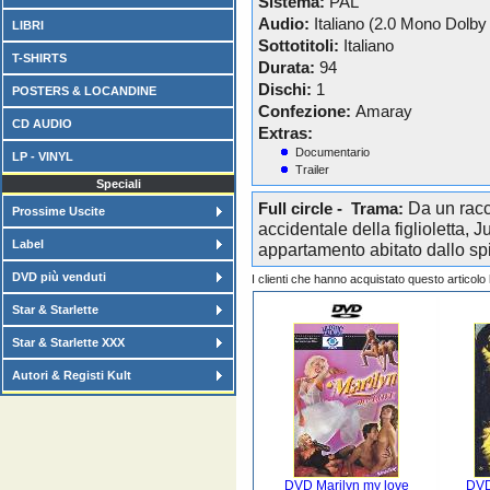
Sistema:
PAL
Audio:
Italiano (2.0 Mono Dolby 
LIBRI
Sottotitoli:
Italiano
T-SHIRTS
Durata:
94
Dischi:
1
POSTERS & LOCANDINE
Confezione:
Amaray
CD AUDIO
Extras:
Documentario
LP - VINYL
Trailer
Speciali
Da un racc
Full circle - Trama:
Prossime Uscite
accidentale della figlioletta, 
Label
appartamento abitato dallo spi
DVD più venduti
I clienti che hanno acquistato questo articol
Star & Starlette
Star & Starlette XXX
Autori & Registi Kult
DVD Marilyn my love
DVD 