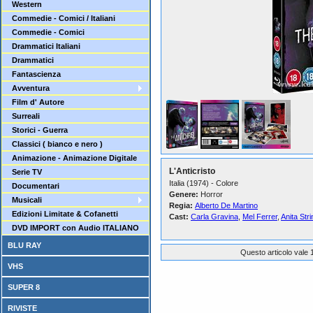
Western
Commedie - Comici / Italiani
Commedie - Comici
Drammatici Italiani
Drammatici
Fantascienza
Avventura
Film d' Autore
Surreali
Storici - Guerra
Classici ( bianco e nero )
Animazione - Animazione Digitale
L'Anticristo
Serie TV
Italia (1974) - Colore
Documentari
Genere:
Horror
Musicali
Regia:
Alberto De Martino
Edizioni Limitate & Cofanetti
Cast:
Carla Gravina
,
Mel Ferrer
,
Anita Str
DVD IMPORT con Audio ITALIANO
BLU RAY
Questo articolo vale 1
VHS
SUPER 8
RIVISTE