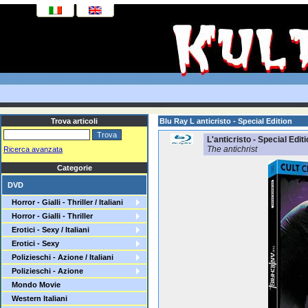
Trova articoli
Blu Ray L anticristo - Special Edition
L'anticristo - Special Edit
The antichrist
Ricerca avanzata
Categorie
DVD
Horror - Gialli - Thriller / Italiani
Horror - Gialli - Thriller
Erotici - Sexy / Italiani
Erotici - Sexy
Polizieschi - Azione / Italiani
Polizieschi - Azione
Mondo Movie
Western Italiani