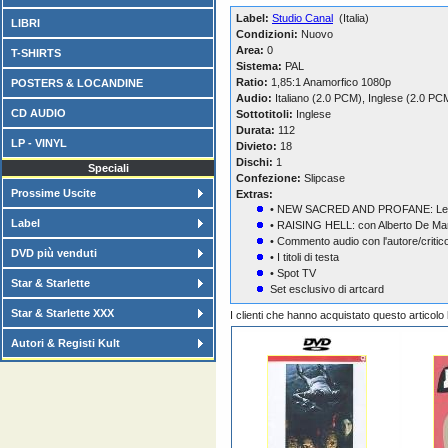
Label:
Studio Canal
(Italia)
LIBRI
Condizioni:
Nuovo
Area:
0
T-SHIRTS
Sistema:
PAL
Ratio:
1,85:1 Anamorfico 1080p
POSTERS & LOCANDINE
Audio:
Italiano (2.0 PCM), Inglese (2.0 PC
CD AUDIO
Sottotitoli:
Inglese
Durata:
112
LP - VINYL
Divieto:
18
Dischi:
1
Speciali
Confezione:
Slipcase
Prossime Uscite
Extras:
• NEW SACRED AND PROFANE: Le mem
Label
• RAISING HELL: con Alberto De Mar
• Commento audio con l'autore/critico
DVD più venduti
• I titoli di testa
• Spot TV
Star & Starlette
Set esclusivo di artcard
Star & Starlette XXX
I clienti che hanno acquistato questo articol
Autori & Registi Kult