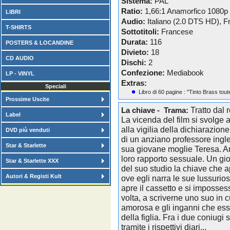
Sistema:
PAL
Ratio:
1,66:1 Anamorfico 1080p
LIBRI
Audio:
Italiano (2.0 DTS HD), 
T-SHIRTS
Sottotitoli:
Francese
Durata:
116
POSTERS & LOCANDINE
Divieto:
18
CD AUDIO
Dischi:
2
Confezione:
Mediabook
LP - VINYL
Extras:
Speciali
Libro di 60 pagine : "Tinto Brass tout
Prossime Uscite
Tratto dal
La chiave - Trama:
Label
La vicenda del film si svolge
alla vigilia della dichiarazion
DVD più venduti
di un anziano professore ingles
Star & Starlette
sua giovane moglie Teresa. Am
loro rapporto sessuale. Un gio
Star & Starlette XXX
del suo studio la chiave che ap
Autori & Registi Kult
ove egli narra le sue lussurios
apre il cassetto e si imposses
volta, a scriverne uno suo in 
amorosa e gli inganni che es
della figlia. Fra i due coniugi
tramite i rispettivi diari...