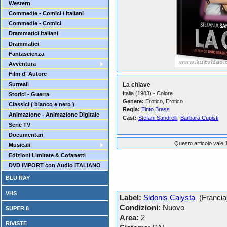
Western
Commedie - Comici / Italiani
Commedie - Comici
Drammatici Italiani
Drammatici
Fantascienza
Avventura
Film d' Autore
Surreali
La chiave
Italia (1983) - Colore
Storici - Guerra
Genere:
Erotico, Erotico
Classici ( bianco e nero )
Regia:
Tinto Brass
Animazione - Animazione Digitale
Cast:
Stefani Sandrelli
,
Barbara Cupisti
Serie TV
Documentari
Questo articolo vale 1
Musicali
Edizioni Limitate & Cofanetti
DVD IMPORT con Audio ITALIANO
BLU RAY
VHS
Label:
Sidonis Calysta
(Francia
Condizioni:
Nuovo
SUPER 8
Area:
2
RIVISTE