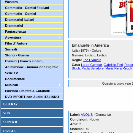
Western
Commedie - Comici / Italiani
Commedie - Comici
Drammatici Italiani
Drammatici
Fantascienza
Avventura
Film d' Autore
Emanuelle in America
Surreali
Italia (1976) - Colore
Storici - Guerra
Genere:
Erotico, Erotico
Regia:
Joe D'Amato
Classici ( bianco e nero )
Cast:
Laura Gemser
,
Gabriele Tinti
,
Roge
Animazione - Animazione Digitale
Bloch
,
Paola Senatore
,
Maria Piera Regoli
Serie TV
Documentari
Questo articolo vale 1
Musicali
Edizioni Limitate & Cofanetti
DVD IMPORT con Audio ITALIANO
BLU RAY
VHS
Label:
ANOLIS
(Germania)
Condizioni:
Nuovo
SUPER 8
Area:
2
Sistema:
PAL
RIVISTE