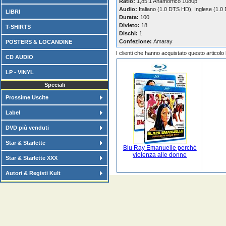
Ratio:
1,85:1 Anamorfico 1080p
Audio:
Italiano (1.0 DTS HD), Inglese (1.
LIBRI
Durata:
100
Divieto:
18
T-SHIRTS
Dischi:
1
Confezione:
Amaray
POSTERS & LOCANDINE
I clienti che hanno acquistato questo articol
CD AUDIO
LP - VINYL
Speciali
Prossime Uscite
Label
DVD più venduti
Star & Starlette
Blu Ray Emanuelle perché
violenza alle donne
Star & Starlette XXX
Autori & Registi Kult