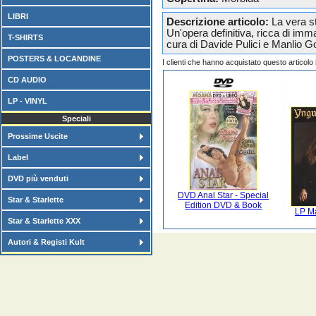
LIBRI
Descrizione articolo:
La vera st
Un'opera definitiva, ricca di imma
T-SHIRTS
cura di Davide Pulici e Manlio 
POSTERS & LOCANDINE
I clienti che hanno acquistato questo articol
CD AUDIO
LP - VINYL
Speciali
Prossime Uscite
Label
DVD più venduti
DVD Anal Star - Special
Star & Starlette
Edition DVD & Book
LP M
Star & Starlette XXX
Autori & Registi Kult