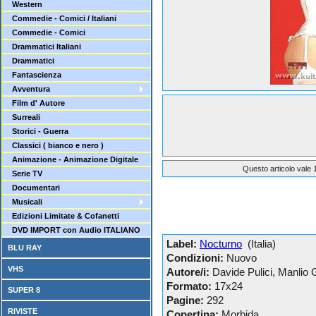
Western
Commedie - Comici / Italiani
Commedie - Comici
Drammatici Italiani
Drammatici
Fantascienza
Avventura
Film d' Autore
Surreali
Storici - Guerra
Classici ( bianco e nero )
Animazione - Animazione Digitale
Questo articolo vale 1
Serie TV
Documentari
Musicali
Edizioni Limitate & Cofanetti
DVD IMPORT con Audio ITALIANO
Label:
Nocturno
(Italia)
BLU RAY
Condizioni:
Nuovo
VHS
Autore/i:
Davide Pulici, Manlio
Formato:
17x24
SUPER 8
Pagine:
292
RIVISTE
Copertina:
Morbida