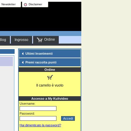
Newsletter
Disclaimer
Ordine
Blog
Ingrosso
Ultimi Inserimenti
Premi raccolta punti
Ordine
Il carrello è vuoto
Accesso a My Kultvideo
Username:
Password:
Hai dimenticato la password?