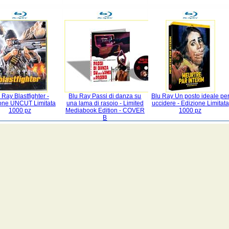
 Ray Blastfighter -
Blu Ray Passi di danza su
Blu Ray Un posto ideale pe
one UNCUT Limitata
una lama di rasoio - Limited
uccidere - Edizione Limitata
1000 pz
Mediabook Edition - COVER
1000 pz
B