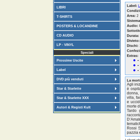
Label:
L
LIBRI
Condizi
Area:
2
T-SHIRTS
Sistema
Audio:
I
POSTERS & LOCANDINE
Sottotit
CD AUDIO
Durata:
Divieto:
LP - VINYL
Dischi:
Confezi
Speciali
Extras:
Prossime Uscite
•
•
Label
•
DVD più venduti
La mort
Agli in
Star & Starlette
è ospit
donna, 
villa, 
Star & Starlette XXX
e uccid
morte di
Autori & Registi Kult
Tardo 
raccont
D’Amato
tematic
Rossi S
pazzia 