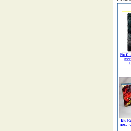
I clienti 
Blu Ray
mort
L
Blu Ra
nostri 