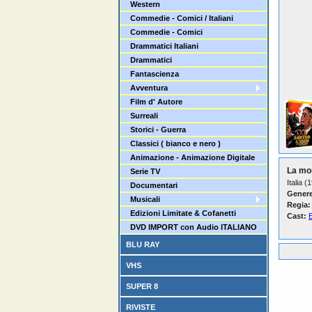
Western
Commedie - Comici / Italiani
Commedie - Comici
Drammatici Italiani
Drammatici
Fantascienza
Avventura
Film d' Autore
Surreali
Storici - Guerra
Classici ( bianco e nero )
Animazione - Animazione Digitale
La mor
Serie TV
Italia (
Documentari
Genere
Musicali
Regia:
Edizioni Limitate & Cofanetti
Cast:
DVD IMPORT con Audio ITALIANO
BLU RAY
VHS
SUPER 8
RIVISTE