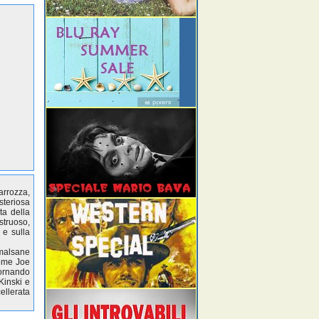
arrozza,
steriosa
ta della
struoso,
 e sulla
malsane
come Joe
iornando
Kinski e
ellerata