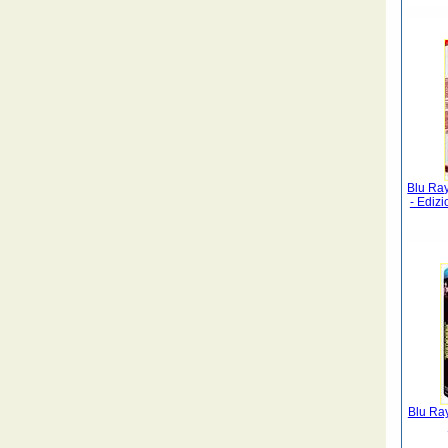
Blu Ray
- Ediz
Blu Ray