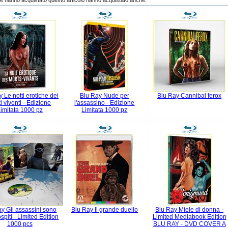
che hanno acquistato questo articolo hanno acquistato anche:
 Le notti erotiche dei
Blu Ray Nude per
Blu Ray Cannibal ferox
i viventi - Edizione
l'assassino - Edizione
imitata 1000 pz
Limitata 1000 pz
y Gli assassini sono
Blu Ray Il grande duello
Blu Ray Miele di donna -
ospiti - Limited Edition
Limited Mediabook Edition
1000 pcs
BLU RAY - DVD COVER A