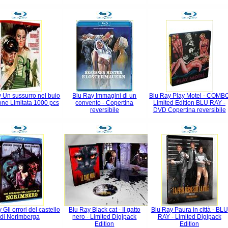
 Un sussurro nel buio
Blu Ray Immagini di un
Blu Ray Play Motel - COMB
ione Limitata 1000 pcs
convento - Copertina
Limited Edition BLU RAY -
reversibile
DVD Copertina reversibile
 Gli orrori del castello
Blu Ray Black cat - Il gatto
Blu Ray Paura in città - BLU
di Norimberga
nero - Limited Digipack
RAY - Limited Digipack
Edition
Edition