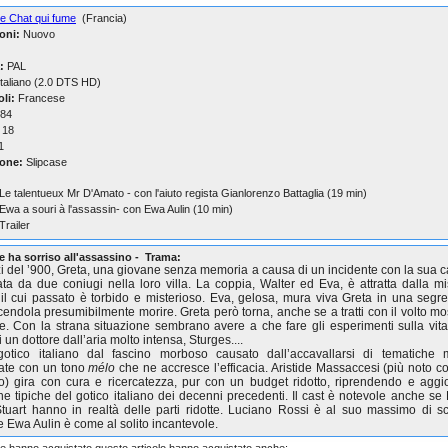
e Chat qui fume
(Francia)
oni:
Nuovo
:
PAL
taliano (2.0 DTS HD)
oli:
Francese
84
18
1
one:
Slipcase
 Le talentueux Mr D'Amato - con l'aiuto regista Gianlorenzo Battaglia (19 min)
 Ewa a souri à l'assassin- con Ewa Aulin (10 min)
 Trailer
e ha sorriso all'assassino - Trama:
izi del ’900, Greta, una giovane senza memoria a causa di un incidente con la sua c
ata da due coniugi nella loro villa. La coppia, Walter ed Eva, è attratta dalla mi
il cui passato è torbido e misterioso. Eva, gelosa, mura viva Greta in una segre
facendola presumibilmente morire. Greta però torna, anche se a tratti con il volto mo
e. Con la strana situazione sembrano avere a che fare gli esperimenti sulla vita
 un dottore dall’aria molto intensa, Sturges....
gotico italiano dal fascino morboso causato dall’accavallarsi di tematiche 
ate con un tono
mélo
che ne accresce l’efficacia. Aristide Massaccesi (più noto 
) gira con cura e ricercatezza, pur con un budget ridotto, riprendendo e agg
he tipiche del gotico italiano dei decenni precedenti. Il cast è notevole anche se 
tuart hanno in realtà delle parti ridotte. Luciano Rossi è al suo massimo di sc
e Ewa Aulin è come al solito incantevole.