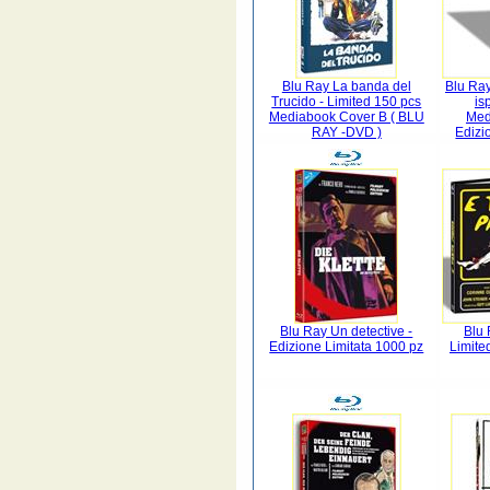
Blu Ray La banda del
Blu Ray
Trucido - Limited 150 pcs
is
Mediabook Cover B ( BLU
Med
RAY -DVD )
Edizi
Blu Ray Un detective -
Blu 
Edizione Limitata 1000 pz
Limite