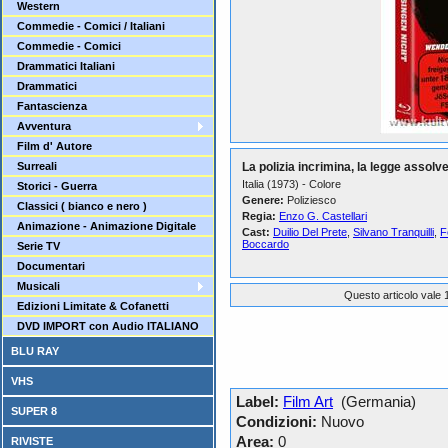
Western
Commedie - Comici / Italiani
Commedie - Comici
Drammatici Italiani
Drammatici
Fantascienza
Avventura
Film d' Autore
Surreali
La polizia incrimina, la legge assolv
Italia (1973) - Colore
Storici - Guerra
Genere:
Poliziesco
Classici ( bianco e nero )
Regia:
Enzo G. Castellari
Animazione - Animazione Digitale
Cast:
Duilio Del Prete
,
Silvano Tranquilli
,
F
Boccardo
Serie TV
Documentari
Musicali
Questo articolo vale 1
Edizioni Limitate & Cofanetti
DVD IMPORT con Audio ITALIANO
BLU RAY
VHS
Label:
Film Art
(Germania)
SUPER 8
Condizioni:
Nuovo
Area:
0
RIVISTE