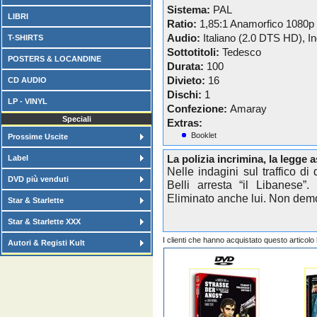
Sistema:
PAL
LIBRI
Ratio:
1,85:1 Anamorfico 1080p
Audio:
Italiano (2.0 DTS HD), 
T-SHIRTS
Sottotitoli:
Tedesco
POSTERS & LOCANDINE
Durata:
100
Divieto:
16
CD AUDIO
Dischi:
1
LP - VINYL
Confezione:
Amaray
Speciali
Extras:
Booklet
Prossime Uscite
Label
La polizia incrimina, la legge 
Nelle indagini sul traffico d
DVD più venduti
Belli arresta “il Libanese”
Eliminato anche lui. Non demo
Star & Starlette
Star & Starlette XXX
I clienti che hanno acquistato questo articol
Autori & Registi Kult