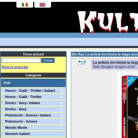
Trova articoli
Blu Ray La polizia incrimina la legge ass
La polizia incrimina la leg
Tote Zeugen singen nicht
Ricerca avanzata
Categorie
DVD
Horror - Gialli - Thriller / Italiani
Horror - Gialli - Thriller
Erotici - Sexy / Italiani
Erotici - Sexy
Polizieschi - Azione / Italiani
Polizieschi - Azione
Mondo Movie
Western Italiani