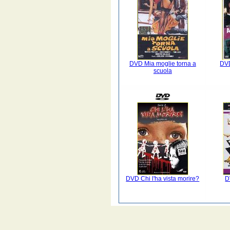
DVD Mia moglie torna a
DVD
scuola
DVD Chi l'ha vista morire?
D