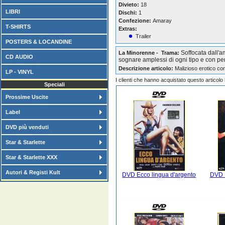
Divieto:
18
LIBRI
Dischi:
1
Confezione:
Amaray
T-SHIRTS
Extras:
Trailer
POSTERS & LOCANDINE
Soffocata dall'a
La Minorenne - Trama:
CD AUDIO
sognare amplessi di ogni tipo e con pe
Descrizione articolo:
Malizioso erotico co
LP - VINYL
I clienti che hanno acquistato questo articol
Speciali
Prossime Uscite
Label
DVD più venduti
Star & Starlette
Star & Starlette XXX
Autori & Registi Kult
DVD Ecco lingua d'argento
DVD E