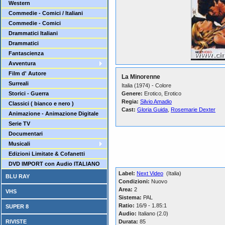
Western
Commedie - Comici / Italiani
Commedie - Comici
Drammatici Italiani
Drammatici
Fantascienza
Avventura
Film d' Autore
La Minorenne
Surreali
Italia (1974) - Colore
Storici - Guerra
Genere:
Erotico, Erotico
Regia:
Silvio Amadio
Classici ( bianco e nero )
Cast:
Gloria Guida
,
Rosemarie Dexter
Animazione - Animazione Digitale
Serie TV
Documentari
Musicali
Edizioni Limitate & Cofanetti
DVD IMPORT con Audio ITALIANO
Label:
Next Video
(Italia)
BLU RAY
Condizioni:
Nuovo
Area:
2
VHS
Sistema:
PAL
Ratio:
16/9 - 1.85:1
SUPER 8
Audio:
Italiano (2.0)
RIVISTE
Durata:
85