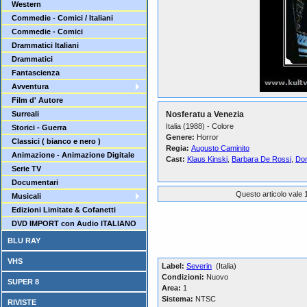
Western
Commedie - Comici / Italiani
Commedie - Comici
Drammatici Italiani
Drammatici
Fantascienza
Avventura
Film d' Autore
Surreali
Nosferatu a Venezia
Italia (1988) - Colore
Storici - Guerra
Genere:
Horror
Classici ( bianco e nero )
Regia:
Augusto Caminito
Animazione - Animazione Digitale
Cast:
Klaus Kinski
,
Barbara De Rossi
,
Don
Serie TV
Documentari
Questo articolo vale 1
Musicali
Edizioni Limitate & Cofanetti
DVD IMPORT con Audio ITALIANO
BLU RAY
VHS
Label:
Severin
(Italia)
Condizioni:
Nuovo
SUPER 8
Area:
1
Sistema:
NTSC
RIVISTE