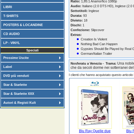
Ratio:
1,85:1 Anamorfico 1080p
Audio:
Italiano (2.0 DTS HD), Inglese (2.
LIBRI
Sottotitoli:
Inglese
Durata:
93
T-SHIRTS
Divieto:
18
POSTERS & LOCANDINE
Dischi:
1
Confezione:
Slipcover
CD AUDIO
Extras:
Creation Is Violent
LP - VINYL
Nothing Bad Can Happen
Gypsies Should Be Played by Real 
Speciali
German/Italian Trailer
Prossime Uscite
Una nobil
Nosferatu a Venezia - Trama:
Label
che da secoli dorme nei sotterranei de
I clienti che hanno acquistato questo articol
DVD più venduti
Star & Starlette
Star & Starlette XXX
Autori & Registi Kult
Blu Ray Quelle due
Blu 