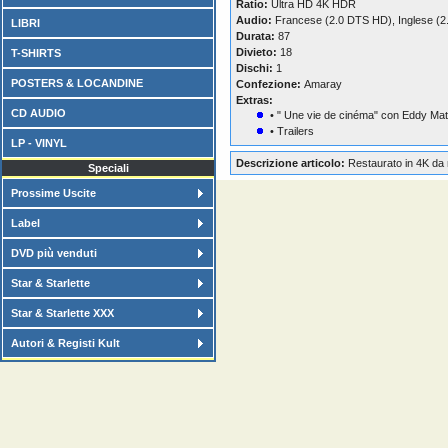
Ratio:
Ultra HD 4K HDR
Audio:
Francese (2.0 DTS HD), Inglese (
LIBRI
Durata:
87
Divieto:
18
T-SHIRTS
Dischi:
1
POSTERS & LOCANDINE
Confezione:
Amaray
Extras:
CD AUDIO
• " Une vie de cinéma" con Eddy Ma
• Trailers
LP - VINYL
Descrizione articolo:
Restaurato in 4K da n
Speciali
Prossime Uscite
Label
DVD più venduti
Star & Starlette
Star & Starlette XXX
Autori & Registi Kult