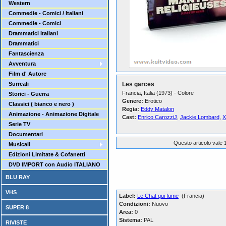
Western
Commedie - Comici / Italiani
Commedie - Comici
Drammatici Italiani
Drammatici
Fantascienza
Avventura
Film d' Autore
Surreali
Les garces
Francia, Italia (1973) - Colore
Storici - Guerra
Genere:
Erotico
Classici ( bianco e nero )
Regia:
Eddy Matalon
Animazione - Animazione Digitale
Cast:
Enrico CarozziJ
,
Jackie Lombard
,
X
Serie TV
Documentari
Questo articolo vale 1
Musicali
Edizioni Limitate & Cofanetti
DVD IMPORT con Audio ITALIANO
BLU RAY
VHS
Label:
Le Chat qui fume
(Francia)
Condizioni:
Nuovo
SUPER 8
Area:
0
Sistema:
PAL
RIVISTE