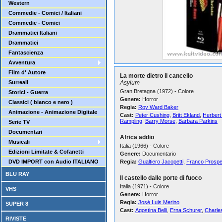
Western
Commedie - Comici / Italiani
Commedie - Comici
Drammatici Italiani
Drammatici
Fantascienza
Avventura
Film d' Autore
La morte dietro il cancello
Surreali
Asylum
Gran Bretagna (1972) - Colore
Storici - Guerra
Genere:
Horror
Classici ( bianco e nero )
Regia:
Roy Ward Baker
Animazione - Animazione Digitale
Cast:
Peter Cushing
,
Britt Ekland
,
Herbert
Rampling
,
Barry Morse
,
Barbara Parkins
Serie TV
Documentari
Africa addio
Musicali
Italia (1966) - Colore
Edizioni Limitate & Cofanetti
Genere:
Documentario
DVD IMPORT con Audio ITALIANO
Regia:
Gualtiero Jacopetti
,
Franco Prospe
BLU RAY
Il castello dalle porte di fuoco
Italia (1971) - Colore
VHS
Genere:
Horror
Regia:
José Luis Merino
SUPER 8
Cast:
Agostina Belli
,
Erna Schurer
,
Charle
RIVISTE