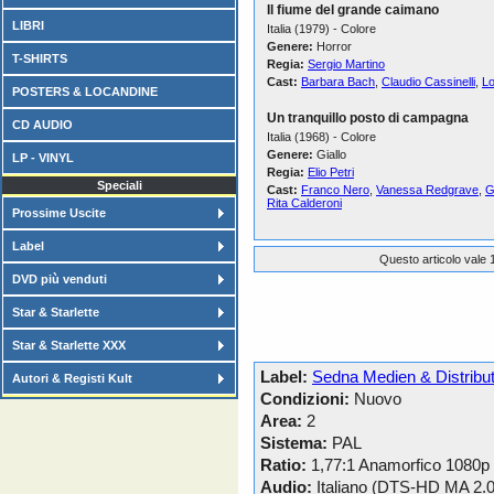
Il fiume del grande caimano
LIBRI
Italia (1979) - Colore
Genere:
Horror
T-SHIRTS
Regia:
Sergio Martino
Cast:
Barbara Bach
,
Claudio Cassinelli
,
Lo
POSTERS & LOCANDINE
Un tranquillo posto di campagna
CD AUDIO
Italia (1968) - Colore
Genere:
Giallo
LP - VINYL
Regia:
Elio Petri
Speciali
Cast:
Franco Nero
,
Vanessa Redgrave
,
G
Rita Calderoni
Prossime Uscite
Label
Questo articolo vale 1
DVD più venduti
Star & Starlette
Star & Starlette XXX
Label:
Sedna Medien & Distrib
Autori & Registi Kult
Condizioni:
Nuovo
Area:
2
Sistema:
PAL
Ratio:
1,77:1 Anamorfico 1080p
Audio:
Italiano (DTS-HD MA 2.