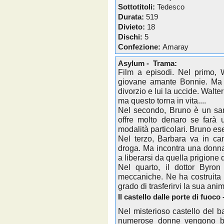
Sottotitoli:
Tedesco
Durata:
519
Divieto:
18
Dischi:
5
Confezione:
Amaray
Asylum - Trama:
Film a episodi. Nel primo, 
giovane amante Bonnie. Ma R
divorzio e lui la uccide. Walter
ma questo torna in vita....
Nel secondo, Bruno è un sarto 
offre molto denaro se farà 
modalità particolari. Bruno es
Nel terzo, Barbara va in c
droga. Ma incontra una donna,
a liberarsi da quella prigione d
Nel quarto, il dottor Byron
meccaniche. Ne ha costruita
grado di trasferirvi la sua anim
Il castello dalle porte di fuoco
Nel misterioso castello del
numerose donne vengono bar