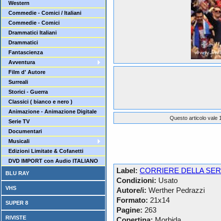
Western
Commedie - Comici / Italiani
Commedie - Comici
Drammatici Italiani
Drammatici
Fantascienza
Avventura
Film d' Autore
Surreali
Storici - Guerra
Classici ( bianco e nero )
Animazione - Animazione Digitale
Questo articolo vale 1
Serie TV
Documentari
Musicali
Edizioni Limitate & Cofanetti
DVD IMPORT con Audio ITALIANO
Label:
CORRIERE DELLA SER
BLU RAY
Condizioni:
Usato
VHS
Autore/i:
Werther Pedrazzi
Formato:
21x14
SUPER 8
Pagine:
263
RIVISTE
Copertina:
Morbida