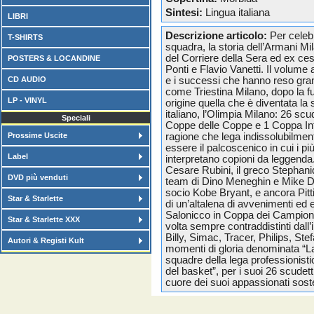
Sintesi:
Lingua italiana
LIBRI
Descrizione articolo:
Per celebr
T-SHIRTS
squadra, la storia dell’Armani M
del Corriere della Sera ed ex cest
POSTERS & LOCANDINE
Ponti e Flavio Vanetti. Il volume 
CD AUDIO
e i successi che hanno reso gra
come Triestina Milano, dopo la fu
LP - VINYL
origine quella che è diventata la 
italiano, l’Olimpia Milano: 26 s
Speciali
Coppe delle Coppe e 1 Coppa Inte
Prossime Uscite
ragione che lega indissolubilment
essere il palcoscenico in cui i pi
Label
interpretano copioni da leggenda.
Cesare Rubini, il greco Stephanid
DVD più venduti
team di Dino Meneghin e Mike D’A
socio Kobe Bryant, e ancora Pitti
Star & Starlette
di un’altalena di avvenimenti ed e
Salonicco in Coppa dei Campioni 
Star & Starlette XXX
volta sempre contraddistinti dall’
Billy, Simac, Tracer, Philips, Ste
Autori & Registi Kult
momenti di gloria denominata “L
squadre della lega professionis
del basket”, per i suoi 26 scudet
cuore dei suoi appassionati soste