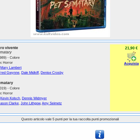
ro vivente
21,90 €
ematary
989) - Colore
:
Horror
Acquista
Mary Lambert
Fred Gwynne
,
Dale Midkiff
,
Denise Crosby
ematary
019) - Colore
:
Horror
Kevin Kolsch
,
Dennis Widmyer
Jason Clarke
,
John Lithgow
,
Amy Seimetz
Questo articolo vale 5 punti per la tua raccolta punti promozionali