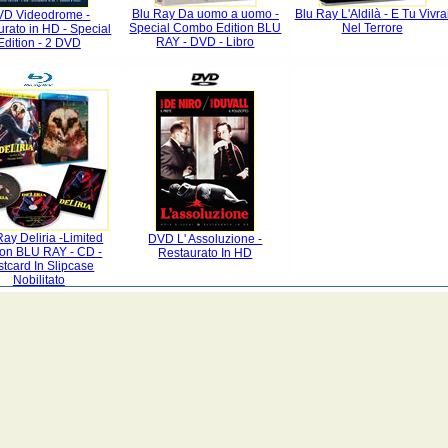
Blu Ray Da uomo a uomo -
Blu Ray L'Aldilà - E Tu Vivra
VD Videodrome -
Special Combo Edition BLU
Nel Terrore
rato in HD - Special
RAY - DVD - Libro
Edition - 2 DVD
Ray Deliria -Limited
DVD L' Assoluzione -
ion BLU RAY - CD -
Restaurato In HD
tcard In Slipcase
Nobilitato