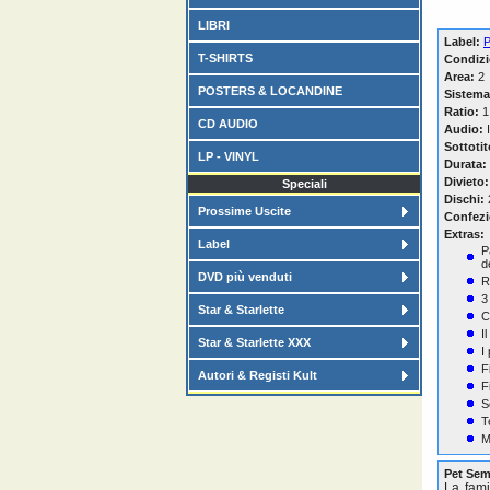
LIBRI
Label:
P
T-SHIRTS
Condizi
Area:
2
POSTERS & LOCANDINE
Sistema
Ratio:
1
CD AUDIO
Audio:
I
Sottotit
LP - VINYL
Durata:
Divieto:
Speciali
Dischi:
Prossime Uscite
Confezi
Extras:
Label
P
d
DVD più venduti
R
3
Star & Starlette
C
I
Star & Starlette XXX
I
F
Autori & Registi Kult
F
S
T
M
Pet Sem
La fami