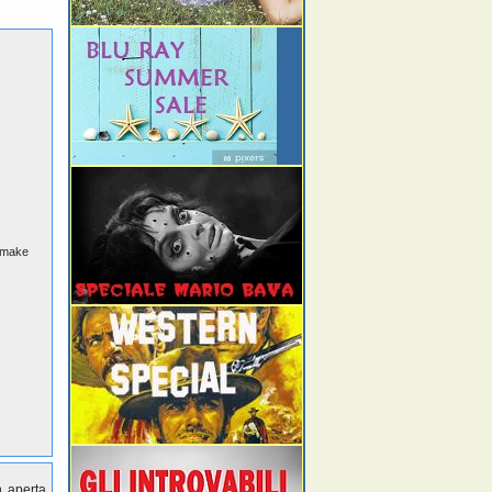
remake
n aperta