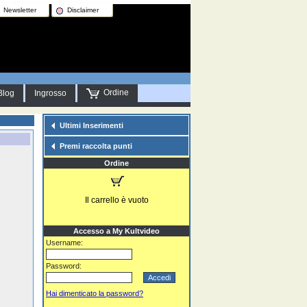
Newsletter
Disclaimer
Ordine
Blog
Ingrosso
Ultimi Inserimenti
Premi raccolta punti
Ordine
Il carrello è vuoto
Accesso a My Kultvideo
Username:
Password:
Hai dimenticato la password?