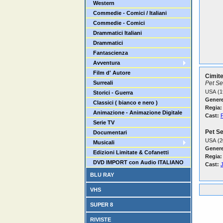
Western
Commedie - Comici / Italiani
Commedie - Comici
Drammatici Italiani
Drammatici
Fantascienza
Avventura
Film d' Autore
Cimite
Surreali
Pet S
USA (1
Storici - Guerra
Genere
Classici ( bianco e nero )
Regia:
Animazione - Animazione Digitale
Cast:
Serie TV
Pet S
Documentari
USA (2
Musicali
Genere
Edizioni Limitate & Cofanetti
Regia:
DVD IMPORT con Audio ITALIANO
Cast:
BLU RAY
VHS
SUPER 8
RIVISTE