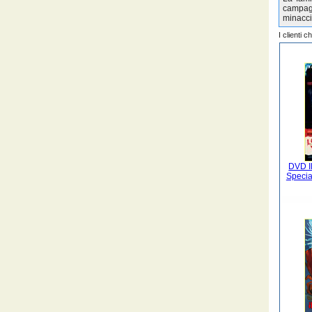
campagn
minaccia
I clienti 
DVD Il
Specia