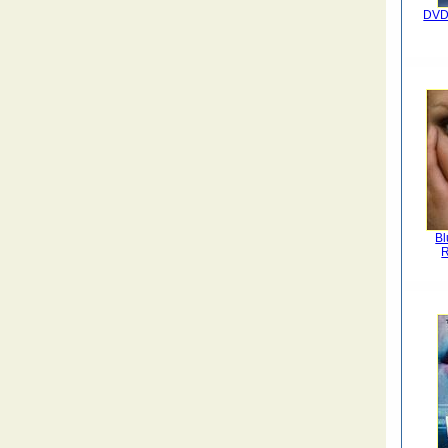
DVD
Bl
R