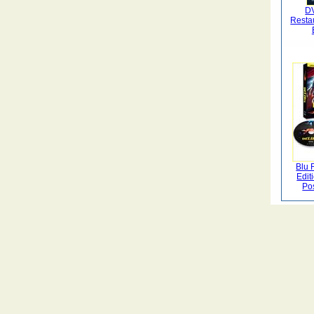
D
Restau
Blu 
Edit
Pos