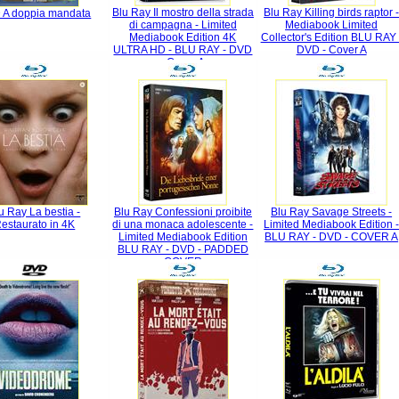
Blu Ray Il mostro della strada
Blu Ray Killing birds raptor 
 A doppia mandata
di campagna - Limited
Mediabook Limited
Mediabook Edition 4K
Collector's Edition BLU RAY 
ULTRA HD - BLU RAY - DVD
DVD - Cover A
- Cover A
u Ray La bestia -
Blu Ray Confessioni proibite
Blu Ray Savage Streets -
estaurato in 4K
di una monaca adolescente -
Limited Mediabook Edition 
Limited Mediabook Edition
BLU RAY - DVD - COVER A
BLU RAY - DVD - PADDED
COVER