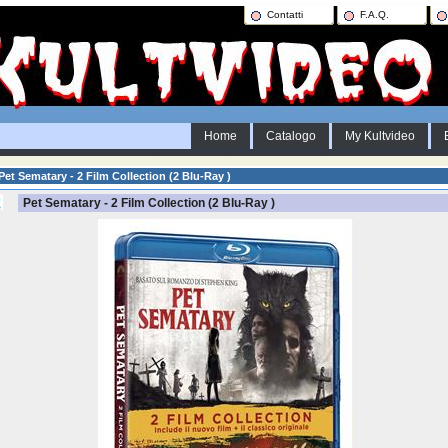
Contatti
F.A.Q.
Home
Catalogo
My Kultvideo
Pet Sematary - 2 Film Collection (2 Blu-Ray )
Pet Sematary - 2 Film Collection (2 Blu-Ray )