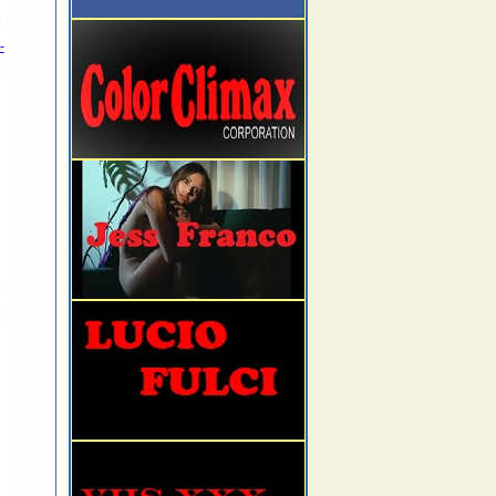
-
-
-