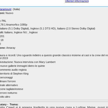
Ulteriori informazioni
aramount
(Italia)
oni:
Nuovo
:
PAL
,78:1 Anamorfico 1080p
taliano (5.1 Dolby Digital), Inglese (5.1 DTS HD), Italiano (2.0 Stereo Dolby Digital)
oli:
Italiano, Inglese NU , Inglese
201
18
2
one:
Amaray
aura e ricordi: Uno sguardo indietro a questo grande classico insieme al cast e la crew del 
el 2019
ivisitazione: Nuova intervista con Mary Lambert
 nuove gallerie immagini dietro le quinte
ommento audio regista
l territorio di Stephen King
 personaggi
ilmare l'orrore
inale alternativo
cene tagliate/estese
errore notturno
olto altro
atary - Trama:
glia Creed si è appena trasferita in una nuova casa a Ludlow, Maine, quasi i