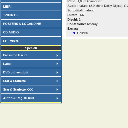
Ratio:
1,85:1 Anamorfico
Audio:
Italiano (2.0 Mono Dolby Digital), G
LIBRI
Sottotitoli:
Italiano
Durata:
137
T-SHIRTS
Dischi:
1
POSTERS & LOCANDINE
Confezione:
Amaray
Extras:
CD AUDIO
Galleria
LP - VINYL
Speciali
Prossime Uscite
Label
DVD più venduti
Star & Starlette
Star & Starlette XXX
Autori & Registi Kult