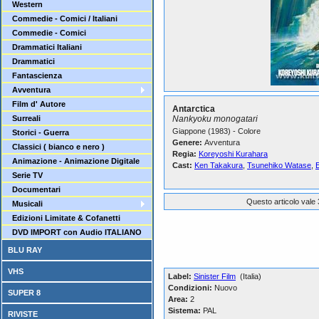
Western
Commedie - Comici / Italiani
Commedie - Comici
Drammatici Italiani
Drammatici
Fantascienza
Avventura
Film d' Autore
Antarctica
Surreali
Nankyoku monogatari
Giappone (1983) - Colore
Storici - Guerra
Genere:
Avventura
Classici ( bianco e nero )
Regia:
Koreyoshi Kurahara
Animazione - Animazione Digitale
Cast:
Ken Takakura
,
Tsunehiko Watase
,
E
Serie TV
Documentari
Questo articolo vale 
Musicali
Edizioni Limitate & Cofanetti
DVD IMPORT con Audio ITALIANO
BLU RAY
VHS
Label:
Sinister Film
(Italia)
Condizioni:
Nuovo
SUPER 8
Area:
2
Sistema:
PAL
RIVISTE