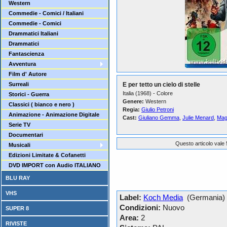
Western
Commedie - Comici / Italiani
Commedie - Comici
Drammatici Italiani
Drammatici
Fantascienza
Avventura
Film d' Autore
Surreali
E per tetto un cielo di stelle
Italia (1968) - Colore
Storici - Guerra
Genere:
Western
Classici ( bianco e nero )
Regia:
Giulio Petroni
Animazione - Animazione Digitale
Cast:
Giuliano Gemma
,
Julie Menard
,
Mag
Serie TV
Documentari
Questo articolo vale 
Musicali
Edizioni Limitate & Cofanetti
DVD IMPORT con Audio ITALIANO
BLU RAY
VHS
Label:
Koch Media
(Germania)
Condizioni:
Nuovo
SUPER 8
Area:
2
RIVISTE