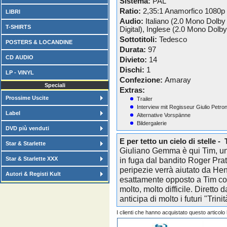
Sistema:
PAL
Ratio:
2,35:1 Anamorfico 1080p
LIBRI
Audio:
Italiano (2.0 Mono Dolby
T-SHIRTS
Digital), Inglese (2.0 Mono Dolby 
Sottotitoli:
Tedesco
POSTERS & LOCANDINE
Durata:
97
CD AUDIO
Divieto:
14
Dischi:
1
LP - VINYL
Confezione:
Amaray
Speciali
Extras:
Prossime Uscite
Trailer
Interview mit Regisseur Giulio Petron
Label
Alternative Vorspänne
Bildergalerie
DVD più venduti
E per tetto un cielo di stelle -
Star & Starlette
Giuliano Gemma è qui Tim, un
Star & Starlette XXX
in fuga dal bandito Roger Pratt
peripezie verrà aiutato da Hen
Autori & Registi Kult
esattamente opposto a Tim così
molto, molto difficile. Diretto 
anticipa di molto i futuri "Trinit
I clienti che hanno acquistato questo articol