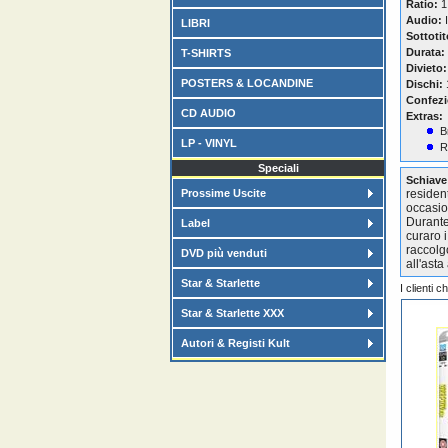
Ratio:
1
Audio:
I
LIBRI
Sottotit
Durata:
T-SHIRTS
Divieto:
POSTERS & LOCANDINE
Dischi:
Confezi
CD AUDIO
Extras:
B
LP - VINYL
R
Speciali
Schiave
Prossime Uscite
resident
occasio
Durante 
Label
curaro i
raccolg
DVD più venduti
all'asta
Star & Starlette
I clienti 
Star & Starlette XXX
Autori & Registi Kult