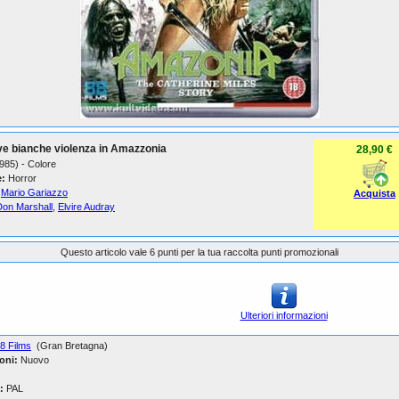
ve bianche violenza in Amazzonia
28,90 €
1985) - Colore
:
Horror
Mario Gariazzo
Acquista
Don Marshall
,
Elvire Audray
Questo articolo vale 6 punti per la tua raccolta punti promozionali
Ulteriori informazioni
8 Films
(Gran Bretagna)
oni:
Nuovo
:
PAL