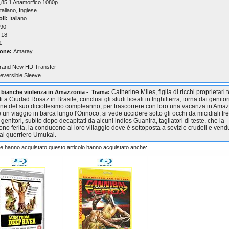
,85:1 Anamorfico 1080p
taliano, Inglese
oli:
Italiano
90
18
1
one:
Amaray
rand New HD Transfer
eversible Sleeve
Catherine Miles, figlia di ricchi proprietari te
 bianche violenza in Amazzonia - Trama:
i a Ciudad Rosaz in Brasile, conclusi gli studi liceali in Inghilterra, torna dai genitori
ne del suo diciottesimo compleanno, per trascorrere con loro una vacanza in Amaz
un viaggio in barca lungo l'Orinoco, si vede uccidere sotto gli occhi da micidiali fr
 genitori, subito dopo decapitati da alcuni indios Guanirà, tagliatori di teste, che la
ono ferita, la conducono al loro villaggio dove è sottoposta a sevizie crudeli e vend
 al guerriero Umukai.
che hanno acquistato questo articolo hanno acquistato anche: