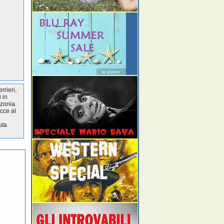
rrieri,
 in
zonia.
ecce al
uta