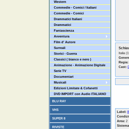
Western
Commedie - Comici / Italiani
Commedie - Comici
Drammatici Italiani
Drammatici
Fantascienza
Avventura
Film d' Autore
Surreali
Schia
Italia (
Storici - Guerra
Genere
Classici ( bianco e nero )
Regia:
Animazione - Animazione Digitale
Cast:
Serie TV
Documentari
Musicali
Edizioni Limitate & Cofanetti
DVD IMPORT con Audio ITALIANO
BLU RAY
VHS
Label:
8
Condizi
SUPER 8
Area:
2
Sistema
RIVISTE