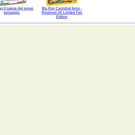
ay Il paese del sesso
Blu Ray Cannibal ferox -
selvaggio
Restored 2K Limited Fan
Edition