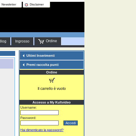
Newsletter
Disclaimer
Ordine
Blog
Ingrosso
Ultimi Inserimenti
Premi raccolta punti
Ordine
Il carrello è vuoto
Accesso a My Kultvideo
Username:
Password:
Hai dimenticato la password?