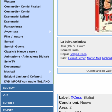
Western
Commedie - Comici / Italiani
Commedie - Comici
Drammatici Italiani
Drammatici
Fantascienza
Avventura
Film d' Autore
Surreali
La belva col mitra
Italia (1977) - Colore
Storici - Guerra
Genere:
Giallo
Classici ( bianco e nero )
Regia:
Sergio Grieco
Animazione - Animazione Digitale
Cast:
Helmut Berger
,
Marisa Mell
,
Richard
Serie TV
Documentari
Questo articolo vale 
Musicali
Edizioni Limitate & Cofanetti
DVD IMPORT con Audio ITALIANO
BLU RAY
VHS
Label:
XCess
(Italia)
Condizioni:
Nuovo
SUPER 8
Area:
2
RIVISTE