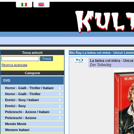
Trova articoli
Blu Ray La belva col mitra - Uncut Limi
La belva col mitra - Uncu
Der Tollwütig
Ricerca avanzata
Categorie
DVD
Horror - Gialli - Thriller / Italiani
Horror - Gialli - Thriller
Erotici - Sexy / Italiani
Erotici - Sexy
Polizieschi - Azione / Italiani
Polizieschi - Azione
Mondo Movie
Western Italiani