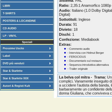
Sistema:
PAL
Ratio:
2,35:1 Anamorfico 1080p
LIBRI
Audio:
Italiano (1.0 Dolby Digita
T-SHIRTS
Digital)
Sottotitoli:
Inglese
POSTERS & LOCANDINE
Durata:
91
CD AUDIO
Divieto:
18
Dischi:
1
LP - VINYL
Confezione:
Mediabook
Speciali
Extras:
Prossime Uscite
- Commento audio
- Intervista con Helmut Berger
Label
- FEROCIOUS
- Documentario sul restauro
DVD più venduti
- Sequenza introduttiva alternativa
- Trailer originale
Star & Starlette
La belva col mitra - Trama:
Un 
Star & Starlette XXX
complici. Vanamente inseguito da
a uccidere l'autista della banda
Autori & Registi Kult
barbaramente un confidente della 
donna Giuliana, che conviveva co