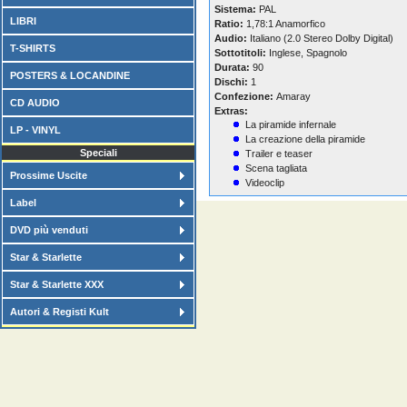
Sistema:
PAL
LIBRI
Ratio:
1,78:1 Anamorfico
Audio:
Italiano (2.0 Stereo Dolby Digital)
T-SHIRTS
Sottotitoli:
Inglese, Spagnolo
Durata:
90
POSTERS & LOCANDINE
Dischi:
1
Confezione:
Amaray
CD AUDIO
Extras:
La piramide infernale
LP - VINYL
La creazione della piramide
Speciali
Trailer e teaser
Scena tagliata
Prossime Uscite
Videoclip
Label
DVD più venduti
Star & Starlette
Star & Starlette XXX
Autori & Registi Kult