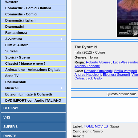
Western
Commedie - Comici / Italiani
Commedie - Comici
Drammatici Italiani
Drammatici
Fantascienza
Avventura
Film d' Autore
The Pyramid
Surreali
Italia (2012) - Colore
Storici - Guerra
Genere:
Horror
Regia:
Roberto Albanesi
,
Luca Alessandro
Classici ( bianco e nero )
Antonio Zannone
Animazione - Animazione Digitale
Cast:
Raffaele Ottolenghi
,
Emilia Verginelli
Andrea Napoleoni
,
Eleonora Scarpelli
,
Vikt
Serie TV
Celaia
,
Jack Gallo
Documentari
Musicali
Questo articolo vale 
Edizioni Limitate & Cofanetti
DVD IMPORT con Audio ITALIANO
BLU RAY
VHS
Label:
HOME MOVIES
(Italia)
SUPER 8
Condizioni:
Nuovo
RIVISTE
Area:
2