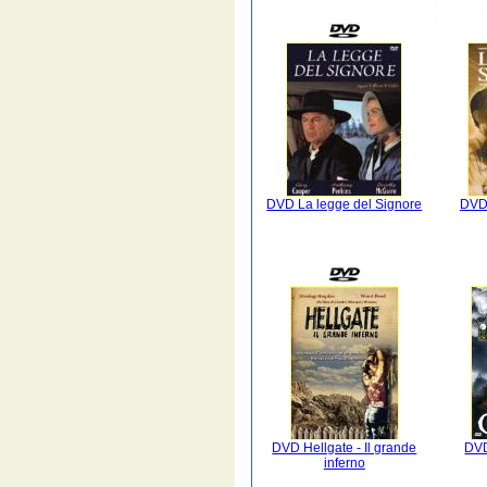
DVD La legge del Signore
DVD 
DVD Hellgate - Il grande
DVD
inferno