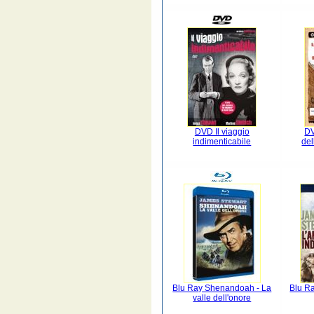
DVD Il viaggio
DV
indimenticabile
del
Blu Ray Shenandoah - La
Blu R
valle dell'onore