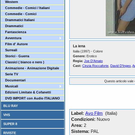
Western
Commedie - Comici / Italiani
Commedie - Comici
Drammatici Italiani
Drammatici
Fantascienza
Avventura
Film d' Autore
La iena
Surreali
Italia (1997) - Colore
Storici - Guerra
Genere:
Erotico
Regia:
Joe D'Amato
Classici ( bianco e nero )
Cast:
Cinzia Roccaforte
,
David D'Ingeo
,
A
Animazione - Animazione Digitale
Serie TV
Documentari
Questo articolo vale 
Musicali
Edizioni Limitate & Cofanetti
DVD IMPORT con Audio ITALIANO
BLU RAY
Label:
Avo Film
(Italia)
VHS
Condizioni:
Nuovo
SUPER 8
Area:
2
Sistema:
PAL
RIVISTE