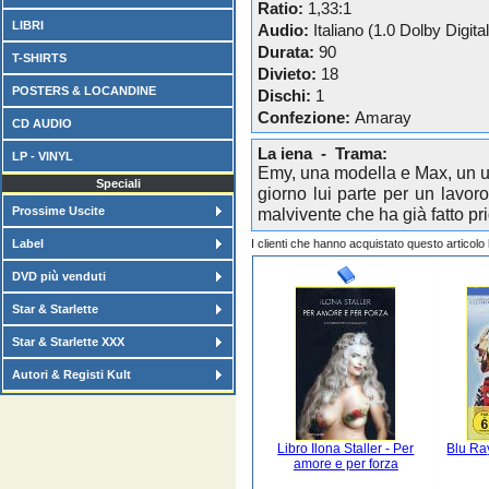
Ratio:
1,33:1
LIBRI
Audio:
Italiano (1.0 Dolby Digital
Durata:
90
T-SHIRTS
Divieto:
18
POSTERS & LOCANDINE
Dischi:
1
Confezione:
Amaray
CD AUDIO
La iena - Trama:
LP - VINYL
Emy, una modella e Max, un uo
Speciali
giorno lui parte per un lavor
Prossime Uscite
malvivente che ha già fatto pri
Label
I clienti che hanno acquistato questo articol
DVD più venduti
Star & Starlette
Star & Starlette XXX
Autori & Registi Kult
Libro Ilona Staller - Per
Blu Ray
amore e per forza