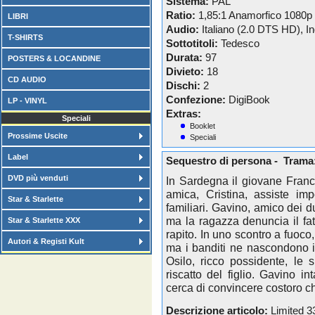
Sistema:
PAL
Ratio:
1,85:1 Anamorfico 1080p
LIBRI
Audio:
Italiano (2.0 DTS HD), 
T-SHIRTS
Sottotitoli:
Tedesco
Durata:
97
POSTERS & LOCANDINE
Divieto:
18
CD AUDIO
Dischi:
2
Confezione:
DigiBook
LP - VINYL
Extras:
Speciali
Booklet
Prossime Uscite
Speciali
Label
Sequestro di persona - Trama
DVD più venduti
In Sardegna il giovane Franc
amica, Cristina, assiste im
Star & Starlette
familiari. Gavino, amico dei d
ma la ragazza denuncia il fat
Star & Starlette XXX
rapito. In uno scontro a fuoco,
Autori & Registi Kult
ma i banditi ne nascondono il
Osilo, ricco possidente, le 
riscatto del figlio. Gavino in
cerca di convincere costoro che i
Descrizione articolo:
Limited 3