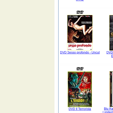
DVD Sesso profondo - Uncut
DVD 
E
Blu Ra
DVD Il Terrorista
Limited