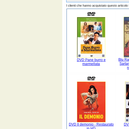
I clienti che hanno acquistato questo articol
Blu Ra
DVD Pane burro e
Sartan
marmellata
n
DVD Il demonio - Restaurato
DV
in HD