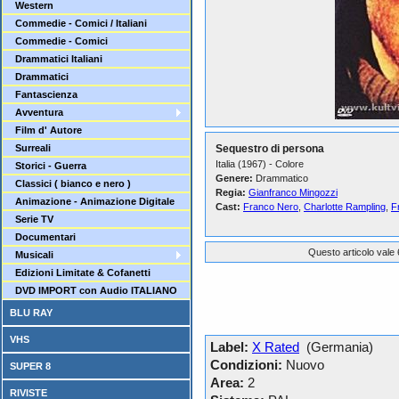
Western
Commedie - Comici / Italiani
Commedie - Comici
Drammatici Italiani
Drammatici
Fantascienza
Avventura
Film d' Autore
Surreali
Sequestro di persona
Italia (1967) - Colore
Storici - Guerra
Genere:
Drammatico
Classici ( bianco e nero )
Regia:
Gianfranco Mingozzi
Animazione - Animazione Digitale
Cast:
Franco Nero
,
Charlotte Rampling
,
F
Serie TV
Documentari
Questo articolo vale 
Musicali
Edizioni Limitate & Cofanetti
DVD IMPORT con Audio ITALIANO
BLU RAY
VHS
Label:
X Rated
(Germania)
Condizioni:
Nuovo
SUPER 8
Area:
2
RIVISTE