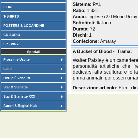
Sistema:
PAL
LIBRI
Ratio:
1,33:1
Audio:
Inglese (2.0 Mono Dolby 
T-SHIRTS
Sottotitoli:
Italiano
POSTERS & LOCANDINE
Durata:
72
Dischi:
1
CD AUDIO
Confezione:
Amaray
LP - VINYL
A Bucket of Blood - Trama:
Speciali
Walter Paisley è un cameriere 
Prossime Uscite
personalità artistiche che f
Label
dedicarsi alla scultura: e lo 
prima animali, poi esseri uman
DVD più venduti
Star & Starlette
Descrizione articolo:
Film in lin
Star & Starlette XXX
Autori & Registi Kult