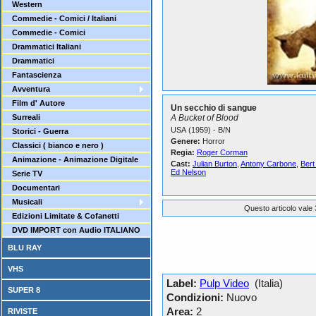
Western
Commedie - Comici / Italiani
Commedie - Comici
Drammatici Italiani
Drammatici
Fantascienza
Avventura
Film d' Autore
Un secchio di sangue
Surreali
A Bucket of Blood
USA (1959) - B/N
Storici - Guerra
Genere:
Horror
Classici ( bianco e nero )
Regia:
Roger Corman
Animazione - Animazione Digitale
Cast:
Julian Burton
,
Antony Carbone
,
Bert
Ed Nelson
Serie TV
Documentari
Musicali
Questo articolo vale 
Edizioni Limitate & Cofanetti
DVD IMPORT con Audio ITALIANO
BLU RAY
VHS
Label:
Pulp Video
(Italia)
SUPER 8
Condizioni:
Nuovo
Area:
2
RIVISTE