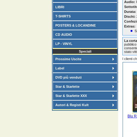
Audio:
I
Sottotit
LIBRI
Durata:
T-SHIRTS
Dischi:
Confezi
POSTERS & LOCANDINE
Extras:
S
CD AUDIO
La cort
LP - VINYL
pubblico 
consente 
Speciali
stato vit
I clienti 
Prossime Uscite
Label
DVD più venduti
Star & Starlette
Star & Starlette XXX
Autori & Registi Kult
Blu R