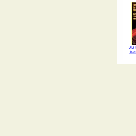
Blu 
rise