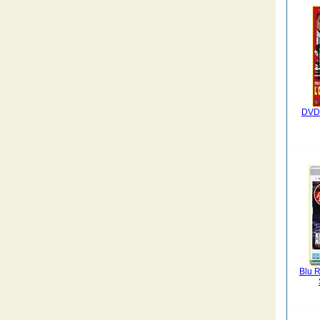
DVD 
Blu 