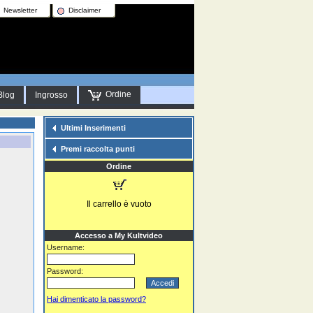
Newsletter
Disclaimer
Ordine
Blog
Ingrosso
Ultimi Inserimenti
Premi raccolta punti
Ordine
Il carrello è vuoto
Accesso a My Kultvideo
Username:
Password:
Hai dimenticato la password?