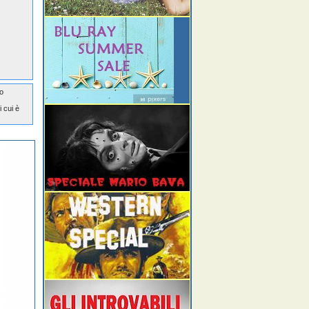
no
i cui è