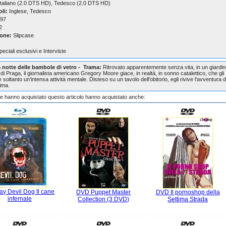
taliano (2.0 DTS HD), Tedesco (2.0 DTS HD)
oli:
Inglese, Tedesco
97
2
one:
Slipcase
peciali esclusivi e Interviste
a notte delle bambole di vetro - Trama:
Ritrovato apparentemente senza vita, in un giardi
di Praga, il giornalista americano Gregory Moore giace, in realtà, in sonno catalettico, che gli
soltanto un'intensa attività mentale. Disteso su un tavolo dell'obitorio, egli rivive l'avventura d
tima.
che hanno acquistato questo articolo hanno acquistato anche:
ay Devil Dog Il cane
DVD Puppet Master
DVD Il pornoshop della
infernale
Collection (3 DVD)
Settima Strada