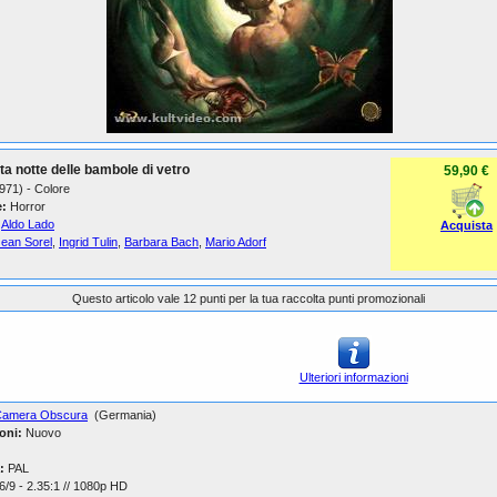
ta notte delle bambole di vetro
59,90 €
1971) - Colore
:
Horror
Aldo Lado
Acquista
Jean Sorel
,
Ingrid Tulin
,
Barbara Bach
,
Mario Adorf
Questo articolo vale 12 punti per la tua raccolta punti promozionali
Ulteriori informazioni
Camera Obscura
(Germania)
oni:
Nuovo
:
PAL
/9 - 2.35:1 // 1080p HD