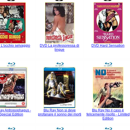
L'occhio selvaggio
DVD La professoressa di
DVD Hard Sensation
lingue
Ray Antropophagus -
Blu Ray Non si deve
Blu Ray No il caso è
Special Edition
profanare il sonno dei morti
felicemente risolto - Limited
Edition