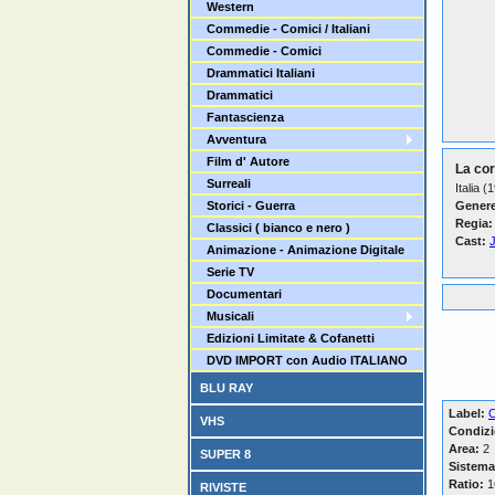
Western
Commedie - Comici / Italiani
Commedie - Comici
Drammatici Italiani
Drammatici
Fantascienza
Avventura
Film d' Autore
La cor
Surreali
Italia (
Storici - Guerra
Genere
Regia:
Classici ( bianco e nero )
Cast:
Animazione - Animazione Digitale
Serie TV
Documentari
Musicali
Edizioni Limitate & Cofanetti
DVD IMPORT con Audio ITALIANO
BLU RAY
Label:
VHS
Condizi
Area:
2
SUPER 8
Sistema
Ratio:
16
RIVISTE