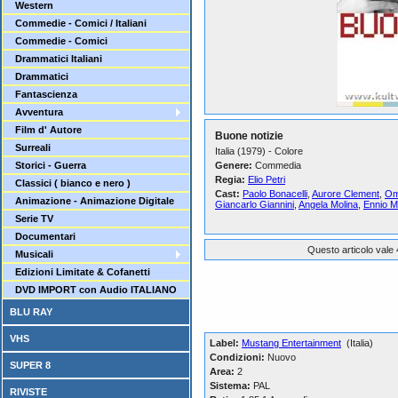
Western
Commedie - Comici / Italiani
Commedie - Comici
Drammatici Italiani
Drammatici
Fantascienza
Avventura
Film d' Autore
Buone notizie
Surreali
Italia (1979) - Colore
Storici - Guerra
Genere:
Commedia
Regia:
Elio Petri
Classici ( bianco e nero )
Cast:
Paolo Bonacelli
,
Aurore Clement
,
Omb
Animazione - Animazione Digitale
Giancarlo Giannini
,
Angela Molina
,
Ennio M
Serie TV
Documentari
Questo articolo vale 
Musicali
Edizioni Limitate & Cofanetti
DVD IMPORT con Audio ITALIANO
BLU RAY
VHS
Label:
Mustang Entertainment
(Italia)
Condizioni:
Nuovo
SUPER 8
Area:
2
Sistema:
PAL
RIVISTE