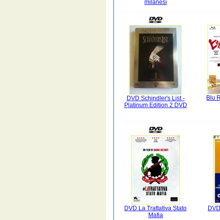
milanesi
Blu 
DVD Schindler's List -
Platinum Edition 2 DVD
DVD La Trattativa Stato
DVD 
Mafia