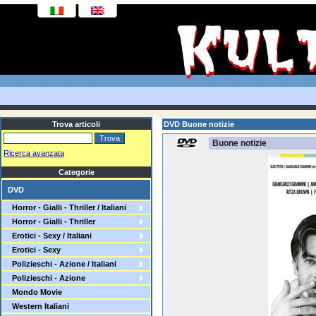
Trova articoli
DVD Buone notizie
Buone notizie
Ricerca avanzata
Categorie
DVD
Horror - Gialli - Thriller / Italiani
Horror - Gialli - Thriller
Erotici - Sexy / Italiani
Erotici - Sexy
Polizieschi - Azione / Italiani
Polizieschi - Azione
Mondo Movie
Western Italiani