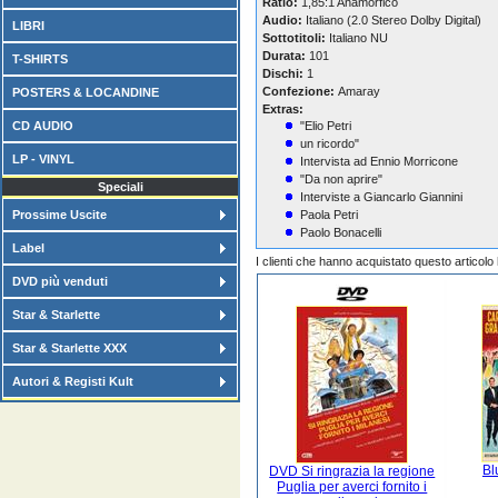
Ratio:
1,85:1 Anamorfico
Audio:
Italiano (2.0 Stereo Dolby Digital)
LIBRI
Sottotitoli:
Italiano NU
Durata:
101
T-SHIRTS
Dischi:
1
Confezione:
Amaray
POSTERS & LOCANDINE
Extras:
CD AUDIO
"Elio Petri
un ricordo"
LP - VINYL
Intervista ad Ennio Morricone
"Da non aprire"
Speciali
Interviste a Giancarlo Giannini
Prossime Uscite
Paola Petri
Paolo Bonacelli
Label
I clienti che hanno acquistato questo articol
DVD più venduti
Star & Starlette
Star & Starlette XXX
Autori & Registi Kult
Bl
DVD Si ringrazia la regione
Puglia per averci fornito i