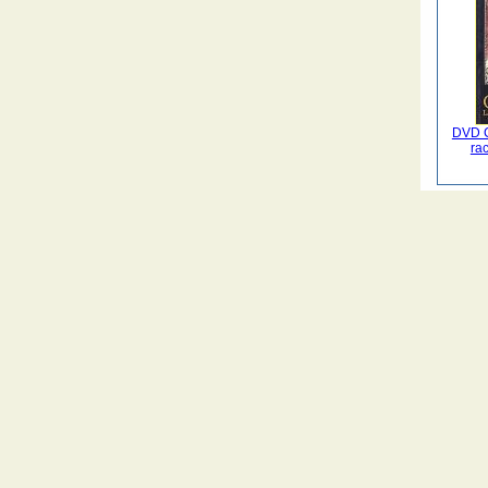
DVD C
ra