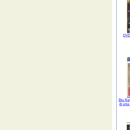
DVD 
Blu Ra
di una