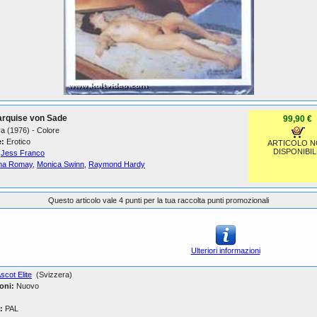
arquise von Sade
99,90 €
a (1976) - Colore
:
Erotico
ARTICOLO 
DISPONIBIL
Jess Franco
ina Romay
,
Monica Swinn
,
Raymond Hardy
Questo articolo vale 4 punti per la tua raccolta punti promozionali
Ulteriori informazioni
scot Elite
(Svizzera)
oni:
Nuovo
:
PAL