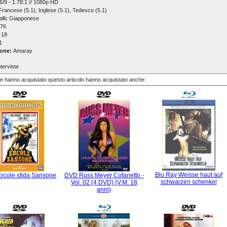
/9 - 1.78:1 // 1080p HD
rancese (5.1), Inglese (5.1), Tedesco (5.1)
oli:
Giapponese
76
18
1
one:
Amaray
nterviste
che hanno acquistato questo articolo hanno acquistato anche:
Blu Ray Weisse haut auf
rcole sfida Sansone
DVD Russ Meyer Cofanetto -
schwarzen schenkel
Vol. 02 (4 DVD) (V.M. 18
anni)