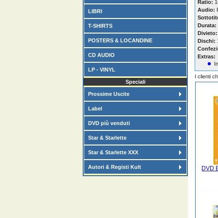
Ratio:
16
Audio:
F
LIBRI
Sottotit
Durata:
T-SHIRTS
Divieto:
POSTERS & LOCANDINE
Dischi:
Confezi
CD AUDIO
Extras:
I
LP - VINYL
I clienti 
Speciali
Prossime Uscite
Label
DVD più venduti
Star & Starlette
Star & Starlette XXX
Autori & Registi Kult
DVD E