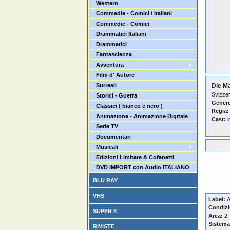
Western
Commedie - Comici / Italiani
Commedie - Comici
Drammatici Italiani
Drammatici
Fantascienza
Avventura
Film d' Autore
Surreali
Die M
Svizzer
Storici - Guerra
Genere
Classici ( bianco e nero )
Regia:
Animazione - Animazione Digitale
Cast:
Serie TV
Documentari
Musicali
Edizioni Limitate & Cofanetti
DVD IMPORT con Audio ITALIANO
BLU RAY
VHS
Label:
A
Condizi
SUPER 8
Area:
2
Sistema
RIVISTE