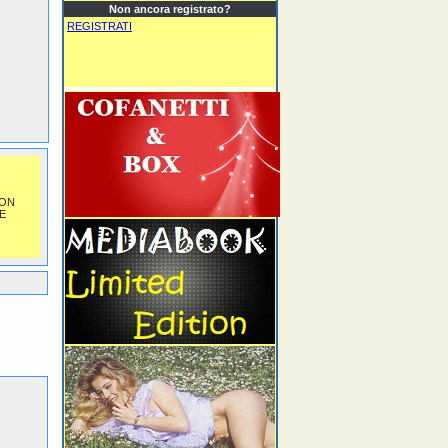
Non ancora registrato?
REGISTRATI
NON
E