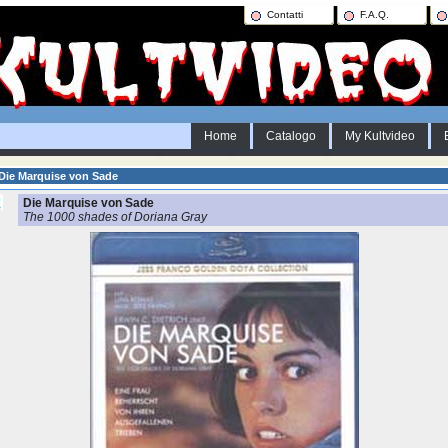
Contatti
F.A.Q.
Home
Catalogo
My Kultvideo
Die Marquise von Sade
Die Marquise von Sade
The 1000 shades of Doriana Gray