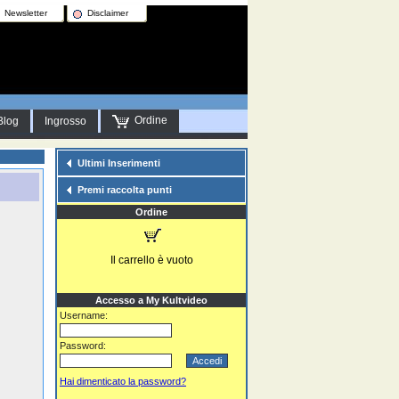
Newsletter
Disclaimer
Ordine
Blog
Ingrosso
Ultimi Inserimenti
Premi raccolta punti
Ordine
Il carrello è vuoto
Accesso a My Kultvideo
Username:
Password:
Hai dimenticato la password?