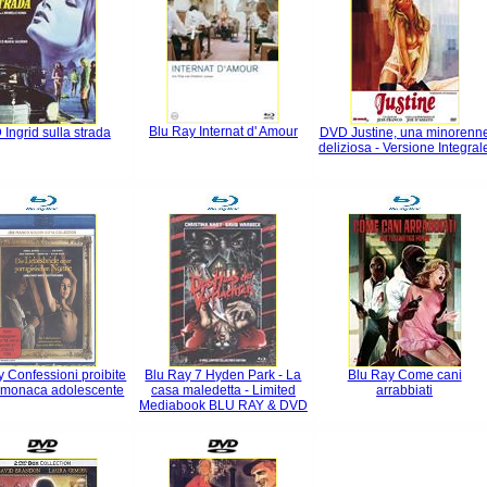
Blu Ray Internat d' Amour
Ingrid sulla strada
DVD Justine, una minorenn
deliziosa - Versione Integral
y Confessioni proibite
Blu Ray 7 Hyden Park - La
Blu Ray Come cani
 monaca adolescente
casa maledetta - Limited
arrabbiati
Mediabook BLU RAY & DVD