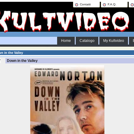
Contatti
F.A.Q.
Home
Catalogo
My Kultvideo
 in the Valley
Down in the Valley