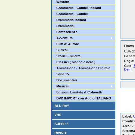
Western
Commedie - Comici / Italiani
Commedie - Comici
Drammatici Italiani
Drammatici
Fantascienza
Avventura
Film d' Autore
Down i
Surreali
USA (2
Storici - Guerra
Genere
Regia:
Classici ( bianco e nero )
Cast:
Animazione - Animazione Digitale
Dern
Serie TV
Documentari
Musicali
Edizioni Limitate & Cofanetti
DVD IMPORT con Audio ITALIANO
BLU RAY
VHS
Label:
U
Condizi
SUPER 8
Area:
2
Sistema
RIVISTE