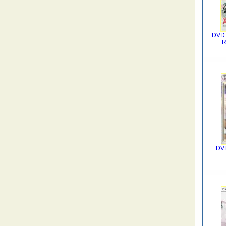
DVD 
R
DVD