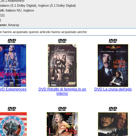
,35:1 Anamorfico
taliano (5.1 Dolby Digital), Inglese (5.1 Dolby Digital)
oli:
Italiano NU, Inglese
111
1
one:
Amaray
che hanno acquistato questo articolo hanno acquistato anche:
VD Experiences
DVD Ritratto di famiglia in un
DVD La cruna dell'ago
interno