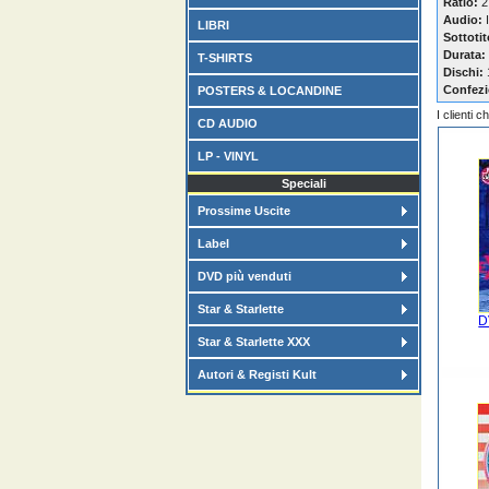
Ratio:
2
Audio:
I
LIBRI
Sottotit
Durata:
T-SHIRTS
Dischi:
Confezi
POSTERS & LOCANDINE
I clienti 
CD AUDIO
LP - VINYL
Speciali
Prossime Uscite
Label
DVD più venduti
Star & Starlette
D
Star & Starlette XXX
Autori & Registi Kult