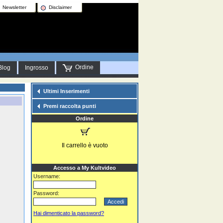
Newsletter
Disclaimer
Ordine
Blog
Ingrosso
Ultimi Inserimenti
Premi raccolta punti
Ordine
Il carrello è vuoto
Accesso a My Kultvideo
Username:
Password:
Hai dimenticato la password?