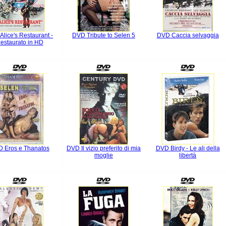
Alice's Restaurant -
DVD Tribute to Selen 5
DVD Caccia selvaggia
estaurato in HD
 Eros e Thanatos
DVD Il vizio preferito di mia
DVD Birdy - Le ali della
moglie
libertà