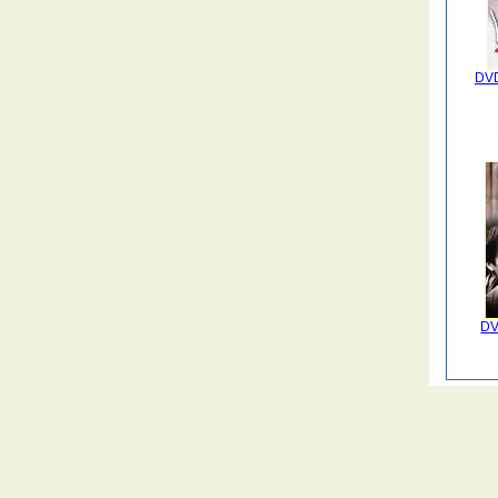
DVD
DV