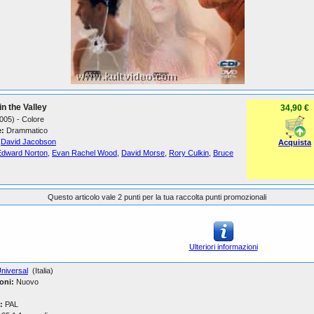
n the Valley
34,90 €
005) - Colore
:
Drammatico
David Jacobson
Acquista
Edward Norton
,
Evan Rachel Wood
,
David Morse
,
Rory Culkin
,
Bruce
Questo articolo vale 2 punti per la tua raccolta punti promozionali
Ulteriori informazioni
niversal
(Italia)
oni:
Nuovo
:
PAL