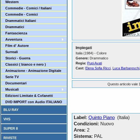
Western
Commedie - Comici / Italiani
Commedie - Comici
Drammatici Italiani
Drammatici
Fantascienza
Avventura
Film d' Autore
Impiegati
Surreali
Italia (1984) - Colore
Storici - Guerra
Genere:
Drammatico
Regia:
Pupi Avati
Classici ( bianco e nero )
Cast:
Elena Sofia Ricci
,
Luca Barbareschi
Animazione - Animazione Digitale
Serie TV
Documentari
Questo articolo vale 1
Musicali
Edizioni Limitate & Cofanetti
DVD IMPORT con Audio ITALIANO
BLU RAY
Label:
Quinto Piano
(Italia)
VHS
Condizioni:
Nuovo
SUPER 8
Area:
2
Sistema:
PAL
RIVISTE