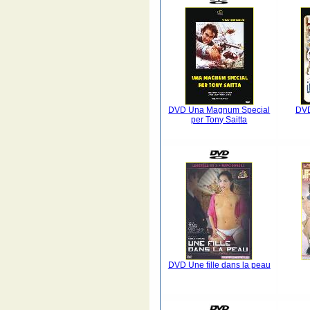
DVD Una Magnum Special
DVD 
per Tony Saitta
DVD Une fille dans la peau