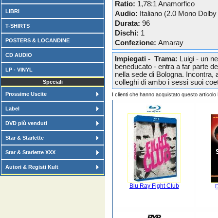
Ratio:
1,78:1 Anamorfico
LIBRI
Audio:
Italiano (2.0 Mono Dolby 
Durata:
96
T-SHIRTS
Dischi:
1
POSTERS & LOCANDINE
Confezione:
Amaray
CD AUDIO
Impiegati - Trama:
Luigi - un n
beneducato - entra a far parte de
LP - VINYL
nella sede di Bologna. Incontra, a
colleghi di ambo i sessi suoi coet
Speciali
Prossime Uscite
I clienti che hanno acquistato questo articol
Label
DVD più venduti
Star & Starlette
Star & Starlette XXX
Autori & Registi Kult
Blu Ray Fight Club