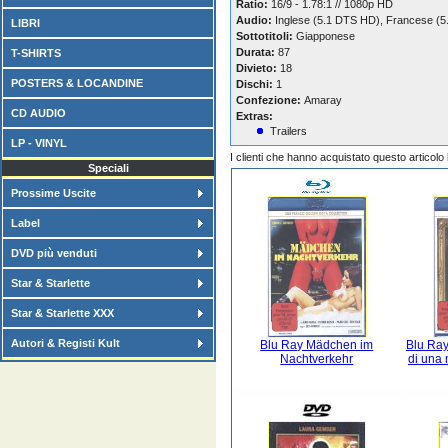
Ratio:
16/9 - 1.78:1 // 1080p HD
Audio:
Inglese (5.1 DTS HD), Francese (
LIBRI
Sottotitoli:
Giapponese
Durata:
87
T-SHIRTS
Divieto:
18
POSTERS & LOCANDINE
Dischi:
1
Confezione:
Amaray
CD AUDIO
Extras:
Trailers
LP - VINYL
I clienti che hanno acquistato questo articol
Speciali
Prossime Uscite
Label
DVD più venduti
Star & Starlette
Star & Starlette XXX
Autori & Registi Kult
Blu Ray Mädchen im
Blu Ray
Nachtverkehr
di una