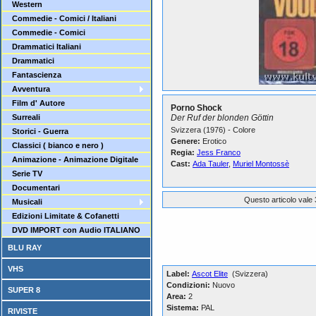
Western
Commedie - Comici / Italiani
Commedie - Comici
Drammatici Italiani
Drammatici
Fantascienza
Avventura
Film d' Autore
Porno Shock
Surreali
Der Ruf der blonden Göttin
Svizzera (1976) - Colore
Storici - Guerra
Genere:
Erotico
Classici ( bianco e nero )
Regia:
Jess Franco
Animazione - Animazione Digitale
Cast:
Ada Tauler
,
Muriel Montossè
Serie TV
Documentari
Questo articolo vale 
Musicali
Edizioni Limitate & Cofanetti
DVD IMPORT con Audio ITALIANO
BLU RAY
VHS
Label:
Ascot Elite
(Svizzera)
Condizioni:
Nuovo
SUPER 8
Area:
2
Sistema:
PAL
RIVISTE