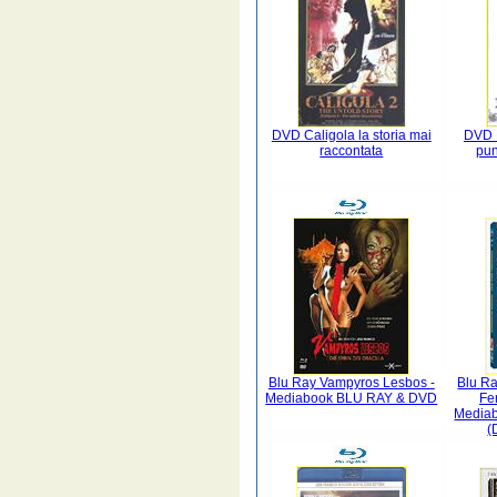
DVD Caligola la storia mai
DVD D
raccontata
pun
Blu Ray Vampyros Lesbos -
Blu Ra
Mediabook BLU RAY & DVD
Fe
Mediab
(